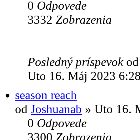
0
Odpovede
3332
Zobrazenia
Posledný príspevok
o
Uto 16. Máj 2023 6:2
season reach
od
Joshuanab
» Uto 16. 
0
Odpovede
3300
Zobrazenia