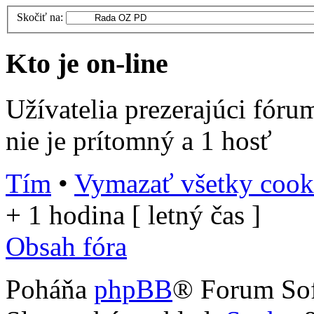
Skočiť na:
Kto je on-line
Užívatelia prezerajúci fóru
nie je prítomný a 1 hosť
Tím
•
Vymazať všetky cooki
+ 1 hodina [ letný čas ]
Obsah fóra
Poháňa
phpBB
® Forum So