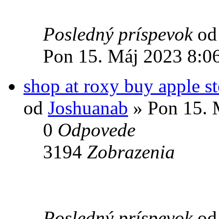
Posledný príspevok
o
Pon 15. Máj 2023 8:0
shop at roxy buy apple st
od
Joshuanab
» Pon 15. 
0
Odpovede
3194
Zobrazenia
Posledný príspevok
o