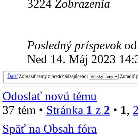
3224
Zobrazenia
Posledný príspevok
o
Ned 14. Máj 2023 14:
Ďalší
Zobraziť témy z predchádzajúceho:
Zoradiť 
Odoslať novú tému
37 tém •
Stránka
1
z
2
•
1
,
Späť na Obsah fóra