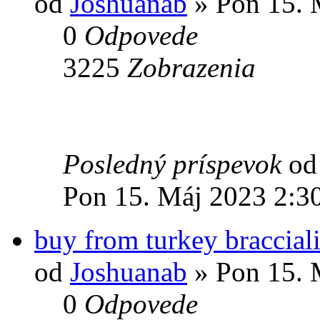
od
Joshuanab
» Pon 15. 
0
Odpovede
3225
Zobrazenia
Posledný príspevok
o
Pon 15. Máj 2023 2:3
buy from turkey bracciali
od
Joshuanab
» Pon 15. 
0
Odpovede