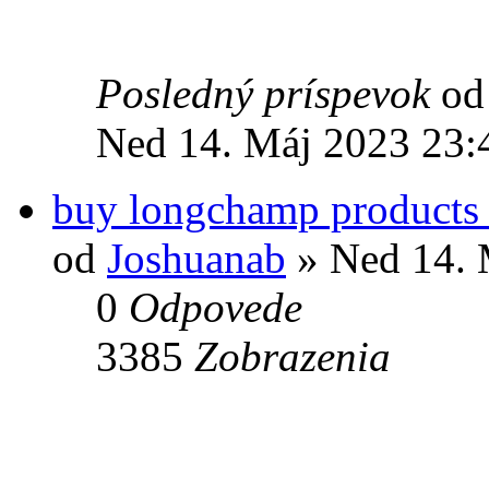
Posledný príspevok
o
Ned 14. Máj 2023 23:
buy longchamp products
od
Joshuanab
» Ned 14. 
0
Odpovede
3385
Zobrazenia