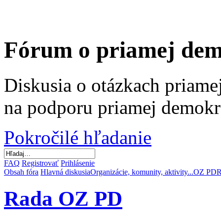
Fórum o priamej dem
Diskusia o otázkach priamej
na podporu priamej demokr
Pokročilé hľadanie
FAQ
Registrovať
Prihlásenie
Obsah fóra
Hlavná diskusia
Organizácie, komunity, aktivity...
OZ PD
R
Rada OZ PD