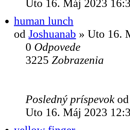
Uto 16. Máj 2023 16:
human lunch
od
Joshuanab
» Uto 16. 
0
Odpovede
3225
Zobrazenia
Posledný príspevok
o
Uto 16. Máj 2023 12:
yellow finger