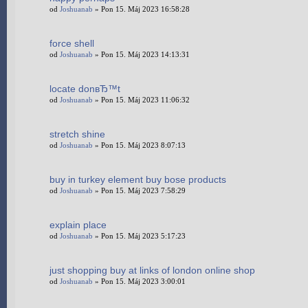
od
Joshuanab
» Pon 15. Máj 2023 16:58:28
force shell
od
Joshuanab
» Pon 15. Máj 2023 14:13:31
locate donвЂ™t
od
Joshuanab
» Pon 15. Máj 2023 11:06:32
stretch shine
od
Joshuanab
» Pon 15. Máj 2023 8:07:13
buy in turkey element buy bose products
od
Joshuanab
» Pon 15. Máj 2023 7:58:29
explain place
od
Joshuanab
» Pon 15. Máj 2023 5:17:23
just shopping buy at links of london online shop
od
Joshuanab
» Pon 15. Máj 2023 3:00:01