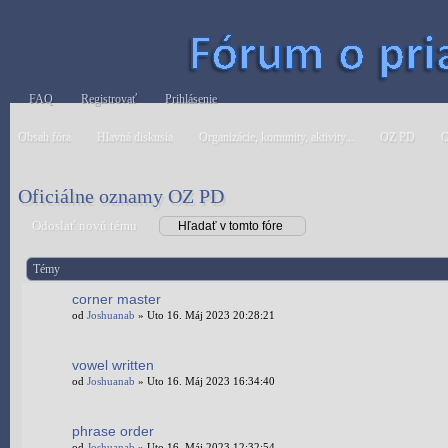
FAQ
Registrovať
Prihlásenie
Obsah fóra
Hlavná diskusia
Organizácie, komunity, aktivity...
OZ PD
O
Oficiálne oznamy OZ PD
Odoslať novú tému
Témy
corner master
od
Joshuanab
» Uto 16. Máj 2023 20:28:21
vowel written
od
Joshuanab
» Uto 16. Máj 2023 16:34:40
phrase order
od
Joshuanab
» Uto 16. Máj 2023 12:32:54