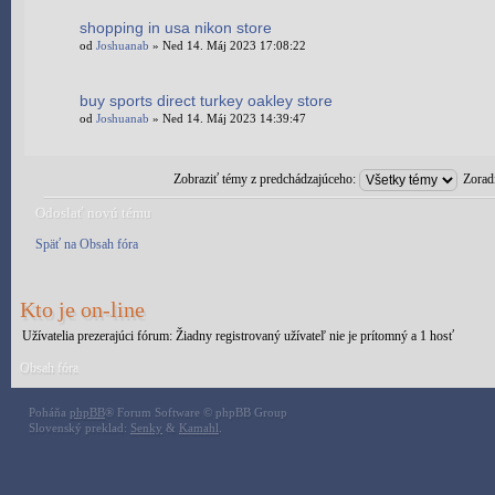
shopping in usa nikon store
od
Joshuanab
» Ned 14. Máj 2023 17:08:22
buy sports direct turkey oakley store
od
Joshuanab
» Ned 14. Máj 2023 14:39:47
Zobraziť témy z predchádzajúceho:
Zorad
Odoslať novú tému
Späť na Obsah fóra
Kto je on-line
Užívatelia prezerajúci fórum: Žiadny registrovaný užívateľ nie je prítomný a 1 hosť
Obsah fóra
Poháňa
phpBB
® Forum Software © phpBB Group
Slovenský preklad:
Senky
&
Kamahl
.