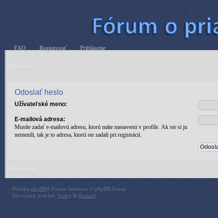
FAQ
Registrovať
Prihlásenie
Obsah fóra
Odoslať heslo
Užívateľské meno:
E-mailová adresa:
Musíte zadať e-mailovú adresu, ktorú máte nastavenú v profile. Ak ste si ju
nemenili, tak je to adresa, ktorú ste zadali pri registrácii.
Obsah fóra
Poháňa
phpBB
® Forum Software © phpBB Group
Slovenský preklad:
Senky
&
Kamahl
.