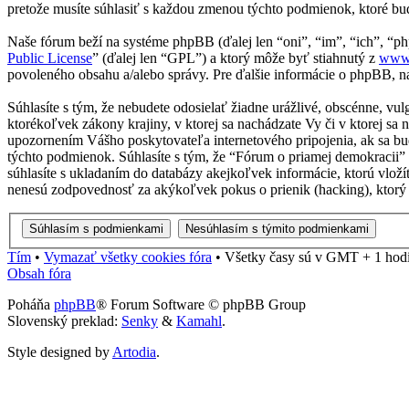
pretože musíte súhlasiť s každou zmenou týchto podmienok, ktoré bu
Naše fórum beží na systéme phpBB (ďalej len “oni”, “im”, “ich”, 
Public License
” (ďalej len “GPL”) a ktorý môže byť stiahnutý z
www
povoleného obsahu a/alebo správy. Pre ďalšie informácie o phpBB, na
Súhlasíte s tým, že nebudete odosielať žiadne urážlivé, obscénne, vu
ktorékoľvek zákony krajiny, v ktorej sa nachádzate Vy či v ktorej 
upozornením Vášho poskytovateľa internetového pripojenia, ak sa b
týchto podmienok. Súhlasíte s tým, že “Fórum o priamej demokracii”
súhlasíte s ukladaním do databázy akejkoľvek informácie, ktorú vloží
nenesú zodpovednosť za akýkoľvek pokus o prienik (hacking), ktorý 
Tím
•
Vymazať všetky cookies fóra
•
Všetky časy sú v GMT + 1 hodin
Obsah fóra
Poháňa
phpBB
® Forum Software © phpBB Group
Slovenský preklad:
Senky
&
Kamahl
.
Style designed by
Artodia
.