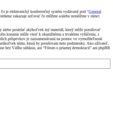
čo je elektronický konferenčný systém vydávaný pod “
General
 striktne zakazuje určovať čo môžme a/alebo nemôžme v rámci
vky alebo posielať akýkoľvek iný materiál, ktorý môže porušovať
kéto konanie môže viesť k okamžitému a trvalému vylúčeniu, s
Vašich príspevkov je zaznamenávaná na pomoc vo vymožiteľnosti
orúkoľvek tému, ktorá by porušovala tieto podmienky. Ako užívateľ,
strane bez Vášho súhlasu, ani “Fórum o priamej demokracii” ani phpBB