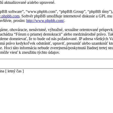
dú aktualizované a/alebo upravené.
“phpBB software”, “www.phpbb.com”, “phpBB Group”, “phpBB tímy”), 
.phpbb.com
. Softvér phpBB umožňuje internetové diskusie a GPL mu
vštívte, prosím:
http://www.phpbb.com/
.
lgárne, ohováracie, nenávistné, výhražné, sexuálne orientované príspe
sa nachádza “Fórum o priamej demokracii” alebo medzinárodné právo. Ta
udeme domnievať, že to bude od nás požadované. IP adresa všetkých 
 má právo kedykoľvek odstrániť, upraviť, presunúť alebo uzamknúť kt
te. Hoci táto informácia nebude zverejnená/poskytnutá žiadnej tretej 
môže viesť k zneužitiu týchto údajov.
a [ letný čas ]