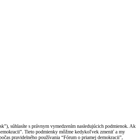
a.sk”), súhlasíte s právnym vymedzením nasledujúcich podmienok. Ak
j demokracii”. Tieto podmienky môžme kedykoľvek zmeniť a my
 počas pravidelného používania “Fórum o priamej demokracii”,