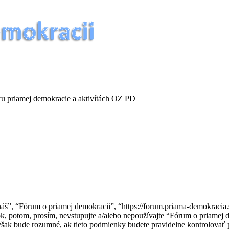
oru priamej demokracie a aktivítách OZ PD
náš”, “Fórum o priamej demokracii”, “https://forum.priama-demokraci
k, potom, prosím, nevstupujte a/alebo nepoužívajte “Fórum o priame
však bude rozumné, ak tieto podmienky budete pravidelne kontrolovať