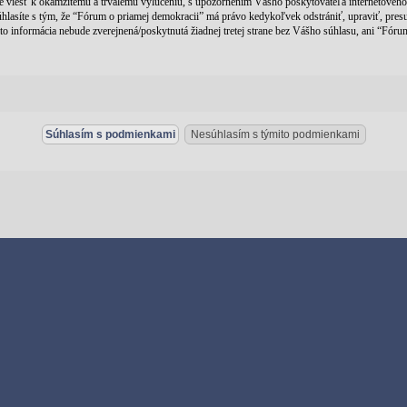
 viesť k okamžitému a trvalému vylúčeniu, s upozornením Vášho poskytovateľa internetového 
lasíte s tým, že “Fórum o priamej demokracii” má právo kedykoľvek odstrániť, upraviť, pres
 táto informácia nebude zverejnená/poskytnutá žiadnej tretej strane bez Vášho súhlasu, ani “