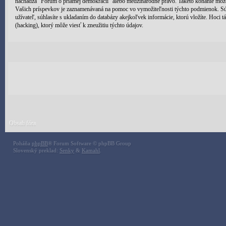
nachádza “Fórum o priamej demokracii” alebo medzinárodné právo. Takéto konanie môže
Vašich príspevkov je zaznamenávaná na pomoc vo vymožiteľnosti týchto podmienok. Súh
užívateľ, súhlasíte s ukladaním do databázy akejkoľvek informácie, ktorú vložíte. Hoci
(hacking), ktorý môže viesť k zneužitiu týchto údajov.
Obsah fóra
Poháňa
phpBB
® Forum Software © phpBB Group
Slovenský preklad:
Senky
&
Kamahl
.