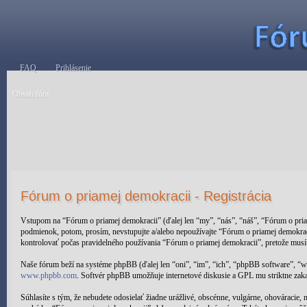
FAQ
Prihlásenie
Obsah fóra
Fórum o priamej demokracii - Registrácia
Vstupom na “Fórum o priamej demokracii” (ďalej len “my”, “nás”, “náš”, “Fórum o pri
podmienok, potom, prosím, nevstupujte a/alebo nepoužívajte “Fórum o priamej demokra
kontrolovať počas pravidelného používania “Fórum o priamej demokracii”, pretože musí
Naše fórum beží na systéme phpBB (ďalej len “oni”, “im”, “ich”, “phpBB software”,
www.phpbb.com
. Softvér phpBB umožňuje internetové diskusie a GPL mu striktne zak
Súhlasíte s tým, že nebudete odosielať žiadne urážlivé, obscénne, vulgárne, ohováracie,