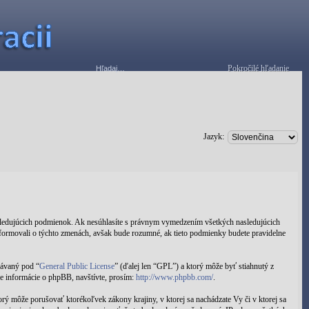
Pokročilé hľadanie
Jazyk:
asledujúcich podmienok. Ak nesúhlasíte s právnym vymedzením všetkých nasledujúcich
ormovali o týchto zmenách, avšak bude rozumné, ak tieto podmienky budete pravidelne
dávaný pod “
General Public License
” (ďalej len “GPL”) a ktorý môže byť stiahnutý z
e informácie o phpBB, navštívte, prosím:
http://www.phpbb.com/
.
torý môže porušovať ktorékoľvek zákony krajiny, v ktorej sa nachádzate Vy či v ktorej sa