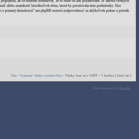
pripojenia, ak sa budeme domnievať, že to bude od nás požadované. IP adresa všetkých
unúť alebo uzamknúť ktorúkoľvek tému, ktorá by porušovala tieto podmienky. Ako
Fórum o priamej demokracii” ani phpBB nenesú zodpovednosť za akýkoľvek pokus o prienik
Tím
•
Vymazať všetky cookies fóra
•
Všetky časy sú v GMT + 1 hodina [ letný čas ]
Style designed by
Artodia
.