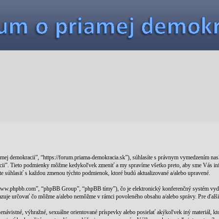
amej demokracii”, “https://forum.priama-demokracia.sk”), súhlasíte s právnym vymedzením n
cii”. Tieto podmienky môžme kedykoľvek zmeniť a my spravíme všetko preto, aby sme Vás inf
te súhlasiť s každou zmenou týchto podmienok, ktoré budú aktualizované a/alebo upravené.
 “www.phpbb.com”, “phpBB Group”, “phpBB tímy”), čo je elektronický konferenčný systém vy
azuje určovať čo môžme a/alebo nemôžme v rámci povoleného obsahu a/alebo správy. Pre ďalši
 nenávistné, výhražné, sexuálne orientované príspevky alebo posielať akýkoľvek iný materiál, k