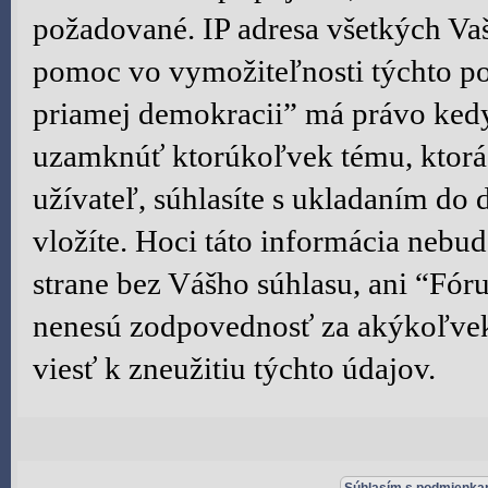
požadované. IP adresa všetkých Va
pomoc vo vymožiteľnosti týchto po
priamej demokracii” má právo kedy
uzamknúť ktorúkoľvek tému, ktorá
užívateľ, súhlasíte s ukladaním do
vložíte. Hoci táto informácia nebud
strane bez Vášho súhlasu, ani “Fó
nenesú zodpovednosť za akýkoľvek 
viesť k zneužitiu týchto údajov.