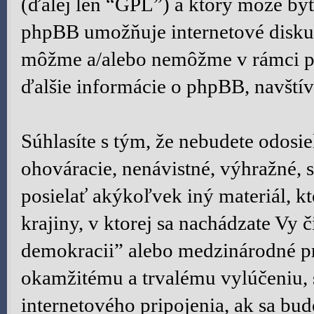
(ďalej len “GPL”) a ktorý môže byť
phpBB umožňuje internetové diskus
môžme a/alebo nemôžme v rámci po
ďalšie informácie o phpBB, navštív
Súhlasíte s tým, že nebudete odosie
ohováracie, nenávistné, výhražné, 
posielať akýkoľvek iný materiál, 
krajiny, v ktorej sa nachádzate Vy 
demokracii” alebo medzinárodné pr
okamžitému a trvalému vylúčeniu,
internetového pripojenia, ak sa bu