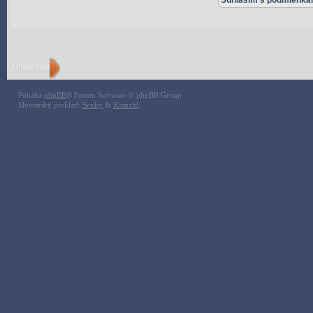
Obsah fóra
Poháňa
phpBB
® Forum Software © phpBB Group
Slovenský preklad:
Senky
&
Kamahl
.