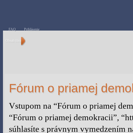
FAQ
Prihlásenie
Obsah fóra
Fórum o priamej demokr
Vstupom na “Fórum o priamej demok
“Fórum o priamej demokracii”, “ht
súhlasíte s právnym vymedzením na