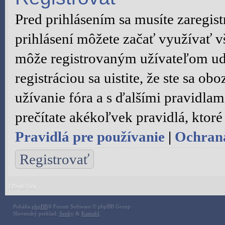
Pred prihlásením sa musíte zaregist
prihlásení môžete začať využívať vš
môže registrovaným užívateľom ude
registráciou sa uistite, že ste sa 
užívanie fóra a s ďalšími pravidlami
prečítate akékoľvek pravidlá, ktoré 
Pravidlá pre používanie
|
Ochran
Registrovať
Obsah fóra
Poháňa
phpBB
® Forum Software © phpBB Group
Slovenský preklad:
Senky
&
Kamahl
.