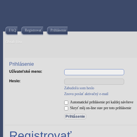
FAQ
Registrovať
Prihlásenie
Obsah fóra
Prihlásenie
Užívateľské meno:
Heslo:
Zabudol/a som heslo
Znovu poslať aktivačný e-mail
Automatické prihlásenie pri každej návšteve
Skryť môj on-line stav pre toto prihlásenie
Registrovať