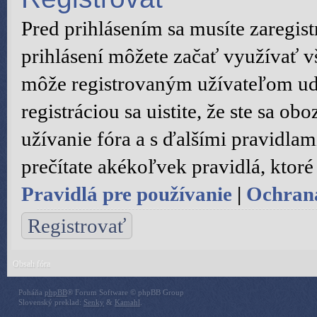
Pred prihlásením sa musíte zaregist
prihlásení môžete začať využívať vš
môže registrovaným užívateľom ude
registráciou sa uistite, že ste sa 
užívanie fóra a s ďalšími pravidlami
prečítate akékoľvek pravidlá, ktoré 
Pravidlá pre používanie
|
Ochran
Registrovať
Obsah fóra
Poháňa
phpBB
® Forum Software © phpBB Group
Slovenský preklad:
Senky
&
Kamahl
.