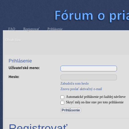
FAQ
Registrovať
Prihlásenie
Obsah fóra
Prihlásenie
Užívateľské meno:
Heslo:
Zabudol/a som heslo
Znovu poslať aktivačný e-mail
Automatické prihlásenie pri každej návšteve
Skryť môj on-line stav pre toto prihlásenie
Registrovať