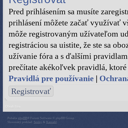
Pred prihlásením sa musíte zaregist
prihlásení môžete začať využívať vš
môže registrovaným užívateľom ude
registráciou sa uistite, že ste sa 
užívanie fóra a s ďalšími pravidlami
prečítate akékoľvek pravidlá, ktoré 
Pravidlá pre používanie
|
Ochran
Registrovať
Obsah fóra
Poháňa
phpBB
® Forum Software © phpBB Group
Slovenský preklad:
Senky
&
Kamahl
.