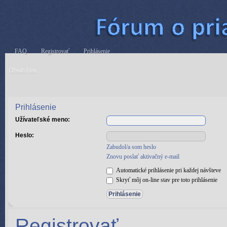
FAQ
Registrovať
Prihlásenie
Obsah fóra
Prihlásenie
Užívateľské meno:
Heslo:
Zabudol/a som heslo
Znovu poslať aktivačný e-mail
Automatické prihlásenie pri každej návšteve
Skryť môj on-line stav pre toto prihlásenie
Registrovať