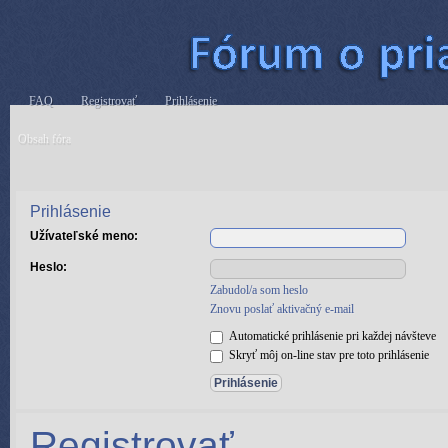
FAQ
Registrovať
Prihlásenie
Obsah fóra
Prihlásenie
Užívateľské meno:
Heslo:
Zabudol/a som heslo
Znovu poslať aktivačný e-mail
Automatické prihlásenie pri každej návšteve
Skryť môj on-line stav pre toto prihlásenie
Registrovať