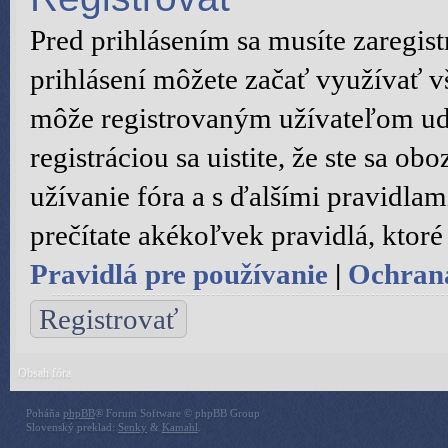
Pred prihlásením sa musíte zaregist
prihlásení môžete začať využívať vš
môže registrovaným užívateľom ude
registráciou sa uistite, že ste sa 
užívanie fóra a s ďalšími pravidlami
prečítate akékoľvek pravidlá, ktoré 
Pravidlá pre používanie
|
Ochran
Registrovať
Obsah fóra
Poháňa
phpBB
® Forum Software © phpBB Group
Slovenský preklad:
Senky
&
Kamahl
.