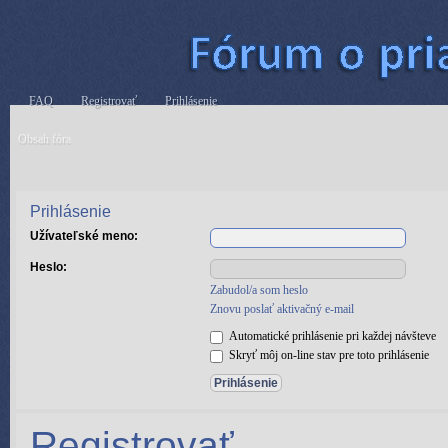
FAQ
Registrovať
Prihlásenie
Obsah fóra
Prihlásenie
Užívateľské meno:
Heslo:
Zabudol/a som heslo
Znovu poslať aktivačný e-mail
Automatické prihlásenie pri každej návšteve
Skryť môj on-line stav pre toto prihlásenie
Registrovať