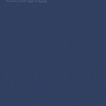
Slovenský preklad:
Senky
&
Kamahl
.