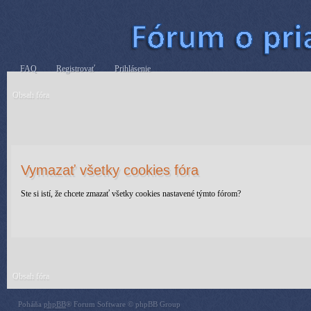
FAQ
Registrovať
Prihlásenie
Obsah fóra
Vymazať všetky cookies fóra
Ste si istí, že chcete zmazať všetky cookies nastavené týmto fórom?
Obsah fóra
Poháňa
phpBB
® Forum Software © phpBB Group