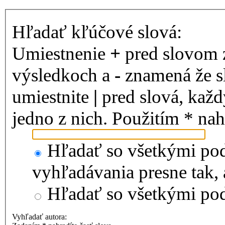
Hľadať kľúčové slová:
Umiestnenie
+
pred slovom 
výsledkoch a
-
znamená že s
umiestnite
|
pred slová, kaž
jedno z nich. Použitím * nah
Hľadať so všetkými pod
vyhľadávania presne tak,
Hľadať so všetkými p
Vyhľadať autora: