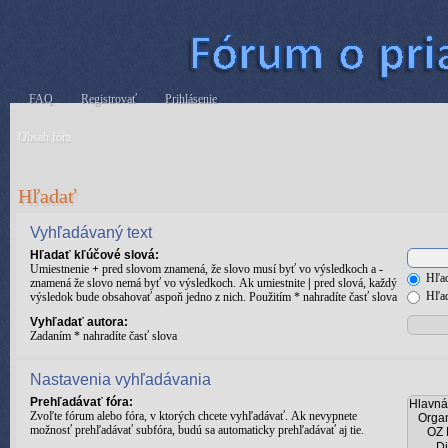
FAQ
Registrovať
Prihlásenie
Obsah fóra
Hľadať
Vyhľadávaný text
Hľadať kľúčové slová:
Umiestnenie
+
pred slovom znamená, že slovo musí byť vo výsledkoch a
-
Hľad
znamená že slovo nemá byť vo výsledkoch. Ak umiestnite
|
pred slová, každý
Hľad
výsledok bude obsahovať aspoň jedno z nich. Použitím * nahradíte časť slova
Vyhľadať autora:
Zadaním * nahradíte časť slova
Nastavenia vyhľadávania
Prehľadávať fóra:
Zvoľte fórum alebo fóra, v ktorých chcete vyhľadávať. Ak nevypnete
možnosť prehľadávať subfóra, budú sa automaticky prehľadávať aj tie.