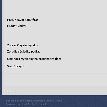
Prehľadávať Sub-fóra:
Hľadať vnútri:
Zobraziť výsledky ako:
Zoradiť výsledky podľa:
Obmedziť výsledky na predchádzajúce:
Vrátiť prvých:
Obsah fóra
Poháňa
phpBB
® Forum Software © phpBB Group
Slovenský preklad:
Senky
&
Kamahl
.