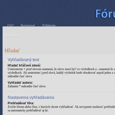
FAQ
Registrovať
Prihlásenie
Obsah fóra
Hľadať
Vyhľadávaný text
Hľadať kľúčové slová:
Umiestnenie
+
pred slovom znamená, že slovo musí byť vo výsledkoch a
-
znamená že s
výsledkoch. Ak umiestnite
|
pred slová, každý výsledok bude obsahovať aspoň jedno z n
nahradíte časť slova
Vyhľadať autora:
Zadaním * nahradíte časť slova
Nastavenia vyhľadávania
Prehľadávať fóra:
Zvoľte fórum alebo fóra, v ktorých chcete vyhľadávať. Ak nevypnete možnosť prehľadá
sa automaticky prehľadávať aj tie.