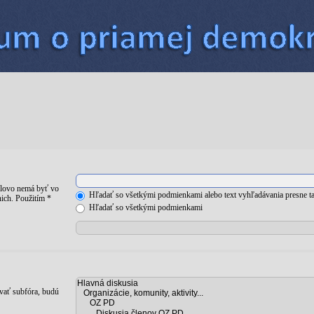
lovo nemá byť vo
Hľadať so všetkými podmienkami alebo text vyhľadávania presne ta
ich. Použitím *
Hľadať so všetkými podmienkami
vať subfóra, budú