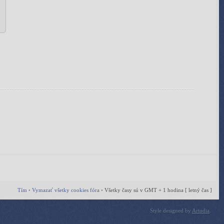
Tím
•
Vymazať všetky cookies fóra
•
Všetky časy sú v GMT + 1 hodina [ letný čas ]
Style designed by
Artodia
.