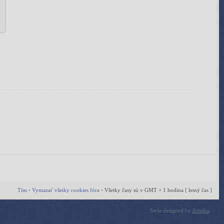
Tím
•
Vymazať všetky cookies fóra
•
Všetky časy sú v GMT + 1 hodina [ letný čas ]
Style designed by
Artodia
.