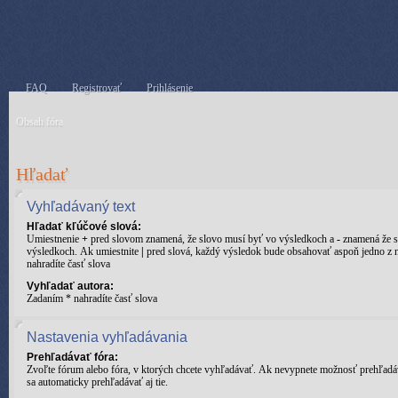
FAQ
Registrovať
Prihlásenie
Obsah fóra
Hľadať
Vyhľadávaný text
Hľadať kľúčové slová:
Umiestnenie
+
pred slovom znamená, že slovo musí byť vo výsledkoch a
-
znamená že s
výsledkoch. Ak umiestnite
|
pred slová, každý výsledok bude obsahovať aspoň jedno z n
nahradíte časť slova
Vyhľadať autora:
Zadaním * nahradíte časť slova
Nastavenia vyhľadávania
Prehľadávať fóra:
Zvoľte fórum alebo fóra, v ktorých chcete vyhľadávať. Ak nevypnete možnosť prehľadá
sa automaticky prehľadávať aj tie.