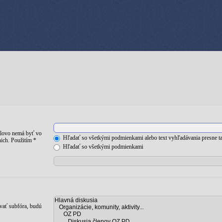
lovo nemá byť vo
Hľadať so všetkými podmienkami alebo text vyhľadávania presne ta
ich. Použitím *
Hľadať so všetkými podmienkami
vať subfóra, budú