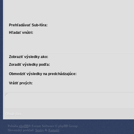
Prehľadávať Sub-fóra:
Hľadať vnútri:
Zobraziť výsledky ako:
Zoradiť výsledky podľa:
Obmedziť výsledky na predchádzajúce:
Vrátiť prvých:
Obsah fóra
Poháňa
phpBB
® Forum Software © phpBB Group
Slovenský preklad:
Senky
&
Kamahl
.