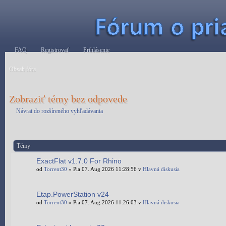
FAQ
Registrovať
Prihlásenie
Obsah fóra
Zobraziť témy bez odpovede
Návrat do rozšíreného vyhľadávania
Témy
ExactFlat v1.7.0 For Rhino
od
Torrent30
» Pia 07. Aug 2026 11:28:56 v
Hlavná diskusia
Etap.PowerStation v24
od
Torrent30
» Pia 07. Aug 2026 11:26:03 v
Hlavná diskusia