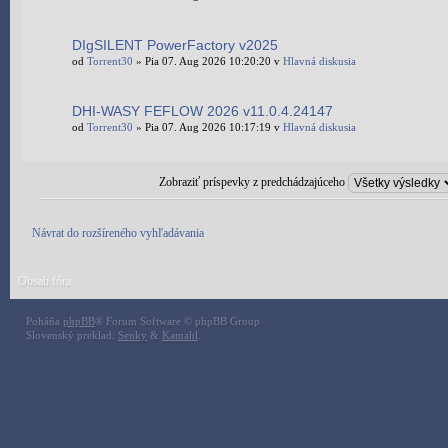
DIgSILENT PowerFactory v2025
od
Torrent30
» Pia 07. Aug 2026 10:20:20 v
Hlavná diskusia
DHI-WASY FEFLOW 2026 v11.0.4.24147
od
Torrent30
» Pia 07. Aug 2026 10:17:19 v
Hlavná diskusia
Zobraziť príspevky z predchádzajúceho
Návrat do rozšíreného vyhľadávania
Obsah fóra
Poháňa
phpBB
® Forum Software © phpBB Group
Slovenský preklad:
Senky
&
Kamahl
.