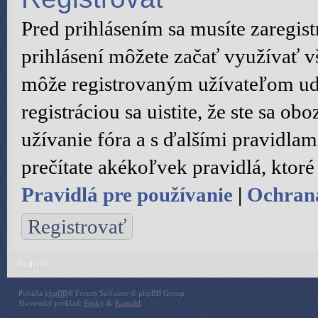
Pred prihlásením sa musíte zaregist
prihlásení môžete začať využívať vš
môže registrovaným užívateľom ude
registráciou sa uistite, že ste sa 
užívanie fóra a s ďalšími pravidlami
prečítate akékoľvek pravidlá, ktoré 
Pravidlá pre používanie
|
Ochran
Registrovať
Obsah fóra
Poháňa
phpBB
® Forum Software © phpBB Group
Slovenský preklad:
Senky
&
Kamahl
.