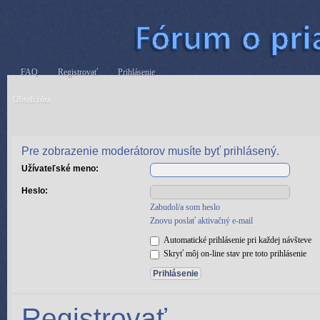
FAQ
Registrovať
Prihlásenie
Obsah fóra
Pre zobrazenie moderátorov musíte byť prihlásený.
Užívateľské meno:
Heslo:
Zabudol/a som heslo
Znovu poslať aktivačný e-mail
Automatické prihlásenie pri každej návšteve
Skryť môj on-line stav pre toto prihlásenie
Registrovať