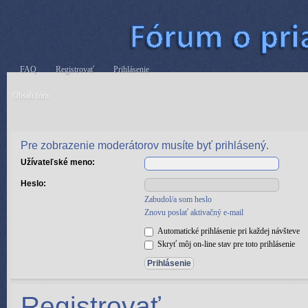
FAQ
Registrovať
Prihlásenie
Obsah fóra
Pre zobrazenie moderátorov musíte byť prihlásený.
Užívateľské meno:
Heslo:
Zabudol/a som heslo
Znovu poslať aktivačný e-mail
Automatické prihlásenie pri každej návšteve
Skryť môj on-line stav pre toto prihlásenie
Registrovať