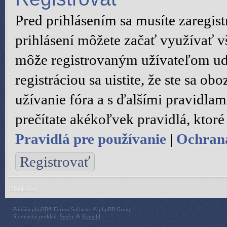
Pred prihlásením sa musíte zaregist
prihlásení môžete začať využívať vš
môže registrovaným užívateľom ude
registráciou sa uistite, že ste sa 
užívanie fóra a s ďalšími pravidlami
prečítate akékoľvek pravidlá, ktoré 
Pravidlá pre používanie
|
Ochran
Registrovať
Obsah fóra
Poháňa
phpBB
® Forum Software © phpBB Group
Slovenský preklad:
Senky
&
Kamahl
.