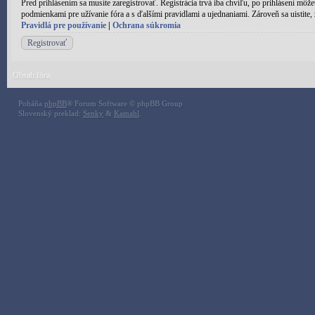
Pred prihlásením sa musíte zaregistrovať. Registrácia trvá iba chvíľu, po prihlásení môž
podmienkami pre užívanie fóra a s ďalšími pravidlami a ujednaniami. Zároveň sa uistite, ž
Pravidlá pre používanie
|
Ochrana súkromia
Registrovať
Obsah fóra
Poháňa
phpBB
® Forum Software © phpBB Group
Slovenský preklad:
Senky
&
Kamahl
.