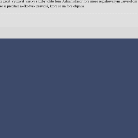
ete začať využívať všetky služby tohto fóra. Administrátor fóra môže registrovaným užívateľom ud
e si prečítate akékoľvek pravidlá, ktoré sa na fóre objavia.