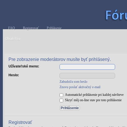
FAQ
Registrovať
Prihlásenie
Obsah fóra
Pre zobrazenie moderátorov musíte byť prihlásený.
Užívateľské meno:
Heslo:
Zabudol/a som heslo
Znovu poslať aktivačný e-mail
Automatické prihlásenie pri každej návšteve
Skryť môj on-line stav pre toto prihlásenie
Registrovať