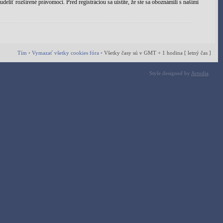
eliť rozšírené právomoci. Pred registráciou sa uistite, že ste sa oboznámili s našimi
Tím
•
Vymazať všetky cookies fóra
•
Všetky časy sú v GMT + 1 hodina [ letný čas ]
Style designed by
Artodia
.