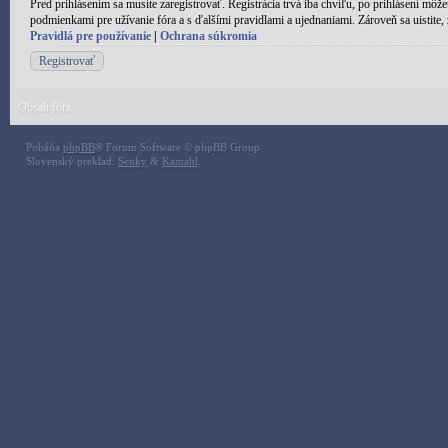
Pred prihlásením sa musíte zaregistrovať. Registrácia trvá iba chvíľu, po prihlásení môž
podmienkami pre užívanie fóra a s ďalšími pravidlami a ujednaniami. Zároveň sa uistite, ž
Pravidlá pre používanie
|
Ochrana súkromia
Registrovať
Obsah fóra
Poháňa
phpBB
® Forum Software © phpBB Group
Slovenský preklad:
Senky
&
Kamahl
.