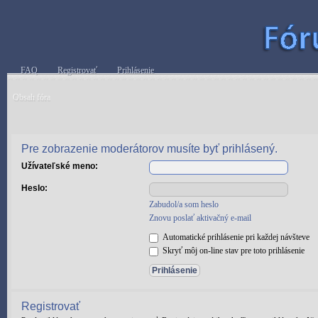
FAQ
Registrovať
Prihlásenie
Obsah fóra
Pre zobrazenie moderátorov musíte byť prihlásený.
Užívateľské meno:
Heslo:
Zabudol/a som heslo
Znovu poslať aktivačný e-mail
Automatické prihlásenie pri každej návšteve
Skryť môj on-line stav pre toto prihlásenie
Registrovať