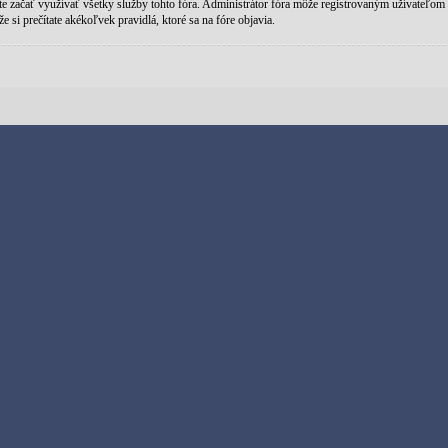
ete začať využívať všetky služby tohto fóra. Administrátor fóra môže registrovaným užívateľom ud
e si prečítate akékoľvek pravidlá, ktoré sa na fóre objavia.