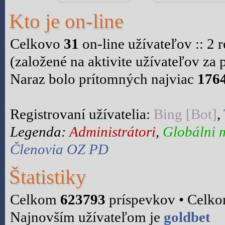
Kto je on-line
Celkovo
31
on-line užívateľov :: 2 
(založené na aktivite užívateľov za
Naraz bolo prítomných najviac
176
Registrovaní užívatelia:
Bing [Bot]
,
Legenda:
Administrátori
,
Globálni 
Členovia OZ PD
Štatistiky
Celkom
623793
príspevkov • Celk
Najnovším užívateľom je
goldbet