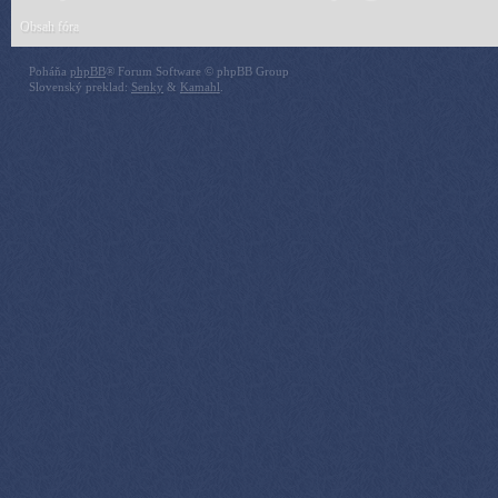
Obsah fóra
Poháňa
phpBB
® Forum Software © phpBB Group
Slovenský preklad:
Senky
&
Kamahl
.