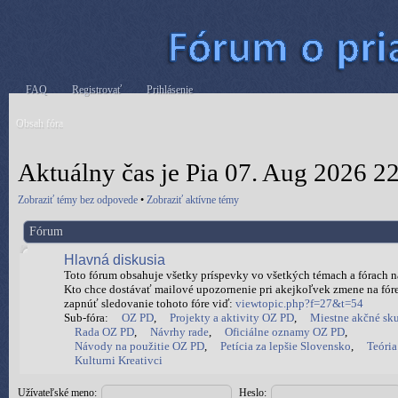
FAQ
Registrovať
Prihlásenie
Obsah fóra
Aktuálny čas je Pia 07. Aug 2026 2
Zobraziť témy bez odpovede
•
Zobraziť aktívne témy
Fórum
Hlavná diskusia
Toto fórum obsahuje všetky príspevky vo všetkých témach a fórach na 
Kto chce dostávať mailové upozornenie pri akejkoľvek zmene na fóre
zapnúť sledovanie tohoto fóre viď:
viewtopic.php?f=27&t=54
Sub-fóra:
OZ PD
,
Projekty a aktivity OZ PD
,
Miestne akčné sk
Rada OZ PD
,
Návrhy rade
,
Oficiálne oznamy OZ PD
,
Návody na použitie OZ PD
,
Petícia za lepšie Slovensko
,
Teória
Kulturni Kreativci
Užívateľské meno:
Heslo: