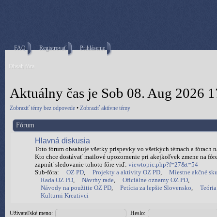
FAQ
Registrovať
Prihlásenie
Obsah fóra
Aktuálny čas je Sob 08. Aug 2026 1
Zobraziť témy bez odpovede
•
Zobraziť aktívne témy
Fórum
Hlavná diskusia
Toto fórum obsahuje všetky príspevky vo všetkých témach a fórach na 
Kto chce dostávať mailové upozornenie pri akejkoľvek zmene na fóre
zapnúť sledovanie tohoto fóre viď:
viewtopic.php?f=27&t=54
Sub-fóra:
OZ PD
,
Projekty a aktivity OZ PD
,
Miestne akčné sk
Rada OZ PD
,
Návrhy rade
,
Oficiálne oznamy OZ PD
,
Návody na použitie OZ PD
,
Petícia za lepšie Slovensko
,
Teória
Kulturni Kreativci
Užívateľské meno:
Heslo: