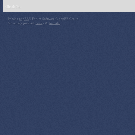
Obsah fóra
Poháňa
phpBB
® Forum Software © phpBB Group
Slovenský preklad:
Senky
&
Kamahl
.