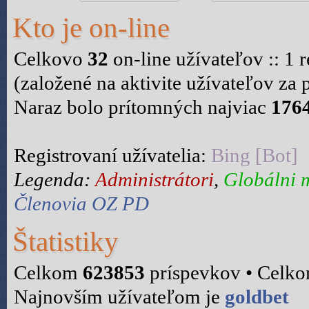
Kto je on-line
Celkovo
32
on-line užívateľov :: 1 r
(založené na aktivite užívateľov za
Naraz bolo prítomných najviac
176
Registrovaní užívatelia:
Bing [Bot]
Legenda:
Administrátori
,
Globálni 
Členovia OZ PD
Štatistiky
Celkom
623853
príspevkov • Celk
Najnovším užívateľom je
goldbet