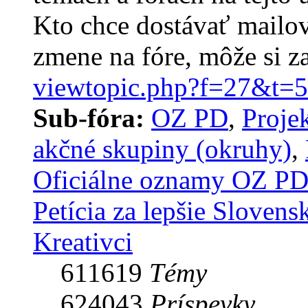
Kto chce dostávať mailo
zmene na fóre, môže si z
viewtopic.php?f=27&t=
Sub-fóra:
OZ PD
,
Proje
akčné skupiny (okruhy)
,
Oficiálne oznamy OZ P
Petícia za lepšie Slovens
Kreativci
611619
Témy
624043
Príspevky