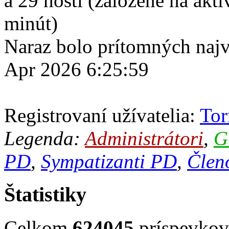
a 29 hostí (založené na akt
minút)
Naraz bolo prítomných naj
Apr 2026 6:25:59
Registrovaní užívatelia:
Tor
Legenda:
Administrátori
,
G
PD
,
Sympatizanti PD
,
Člen
Štatistiky
Celkom
624045
príspevko