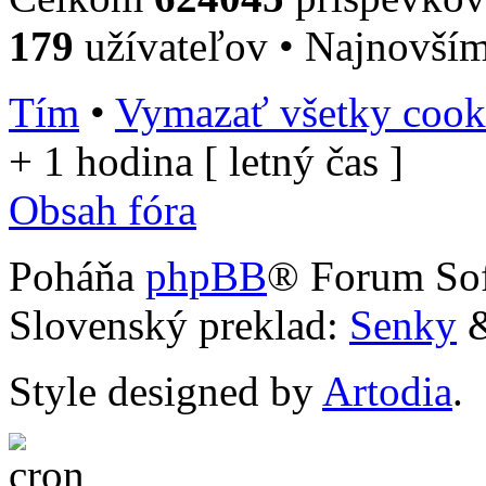
179
užívateľov • Najnovší
Tím
•
Vymazať všetky cooki
+ 1 hodina [ letný čas ]
Obsah fóra
Poháňa
phpBB
® Forum So
Slovenský preklad:
Senky
Style designed by
Artodia
.