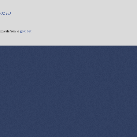
a OZ PD
užívateľom je
goldbet