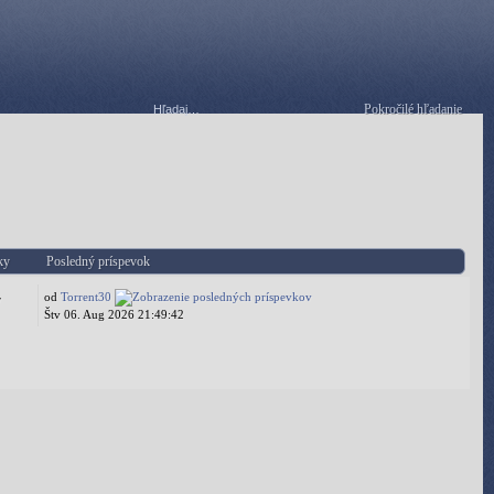
Pokročilé hľadanie
ky
Posledný príspevok
od
Torrent30
7
Štv 06. Aug 2026 21:49:42