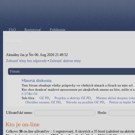
FAQ
Registrovať
Prihlásenie
Obsah fóra
Aktuálny čas je Štv 06. Aug 2026 21:49:52
Zobraziť témy bez odpovede
•
Zobraziť aktívne témy
Fórum
Hlavná diskusia
Toto fórum obsahuje všetky príspevky vo všetkých témach a fórach na tejto url.
Kto chce dostávať mailové upozornenie pri akejkoľvek zmene na fóre, môže si z
f=27&t=54
Sub-fóra:
OZ PD
,
Projekty a aktivity OZ PD
,
Miestne akčné skupiny (ok
Oficiálne oznamy OZ PD
,
Návody na použitie OZ PD
,
Petícia za lepšie 
Užívateľské meno:
Heslo:
Kto je on-line
Celkovo
36
on-line užívateľov :: 1 registrovaný, 0 skrytých a 35 hostí (založené na aktivi