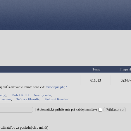
Témy
Príspev
611013
62343
apnúť sledovanie tohoto fóre viď:
viewtopic.php?
ruhy)
,
Rada OZ PD
,
Návrhy rade
,
Slovensko
,
Teória a filozofia
,
Kulturni Kreativci
|
Automatické prihlásenie pri každej návšteve
te užívateľov za posledných 5 minút)