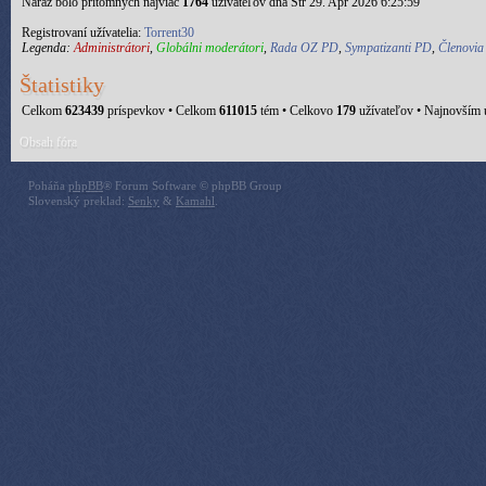
Naraz bolo prítomných najviac
1764
užívateľov dňa Str 29. Apr 2026 6:25:59
Registrovaní užívatelia:
Torrent30
Legenda:
Administrátori
,
Globálni moderátori
,
Rada OZ PD
,
Sympatizanti PD
,
Členovi
Štatistiky
Celkom
623439
príspevkov • Celkom
611015
tém • Celkovo
179
užívateľov • Najnovším 
Obsah fóra
Poháňa
phpBB
® Forum Software © phpBB Group
Slovenský preklad:
Senky
&
Kamahl
.