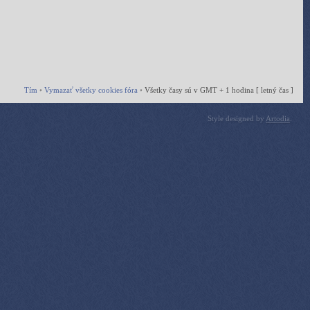
Tím
•
Vymazať všetky cookies fóra
•
Všetky časy sú v GMT + 1 hodina [ letný čas ]
Style designed by
Artodia
.