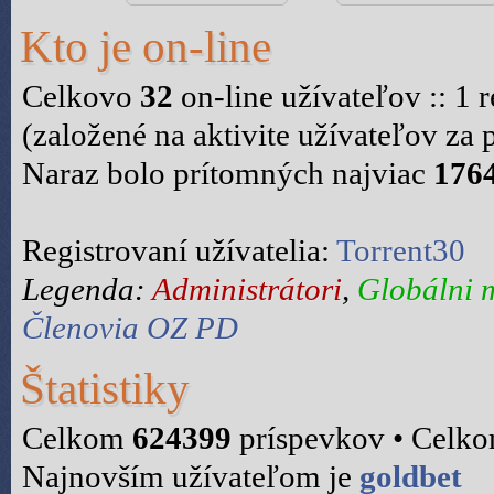
Kto je on-line
Celkovo
32
on-line užívateľov :: 1 r
(založené na aktivite užívateľov za
Naraz bolo prítomných najviac
176
Registrovaní užívatelia:
Torrent30
Legenda:
Administrátori
,
Globálni 
Členovia OZ PD
Štatistiky
Celkom
624399
príspevkov • Celk
Najnovším užívateľom je
goldbet