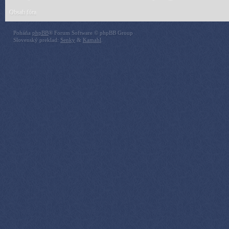
Obsah fóra
Poháňa
phpBB
® Forum Software © phpBB Group
Slovenský preklad:
Senky
&
Kamahl
.