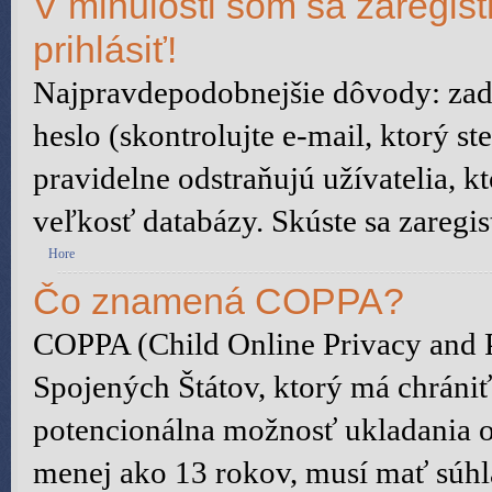
V minulosti som sa zaregis
prihlásiť!
Najpravdepodobnejšie dôvody: zada
heslo (skontrolujte e-mail, ktorý ste
pravidelne odstraňujú užívatelia, kt
veľkosť databázy. Skúste sa zaregis
Hore
Čo znamená COPPA?
COPPA (Child Online Privacy and P
Spojených Štátov, ktorý má chrániť
potencionálna možnosť ukladania o
menej ako 13 rokov, musí mať súhl