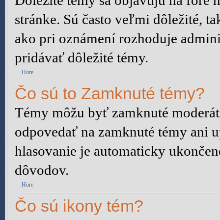
Dôležité témy sa objavujú na fóre
stránke. Sú často veľmi dôležité, ta
ako pri oznámení rozhoduje adminis
pridávať dôležité témy.
Hore
Čo sú to Zamknuté témy?
Témy môžu byť zamknuté moderáto
odpovedať na zamknuté témy ani u
hlasovanie je automaticky ukonče
dôvodov.
Hore
Čo sú ikony tém?