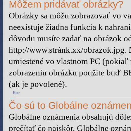
Môžem pridávať obrázky?
Obrázky sa môžu zobrazovať vo vaš
neexistuje žiadna funkcia k nahran
dôvodu musíte zadať na obrázok od
http://www.stránk.xx/obrazok.jpg.
umiestené vo vlastnom PC (pokiaľ to
zobrazeniu obrázku použite buď B
(ak je povolené).
Hore
Čo sú to Globálne oznámen
Globálne oznámenia obsahujú dôleži
prečítať čo najskôr. Globálne ozn