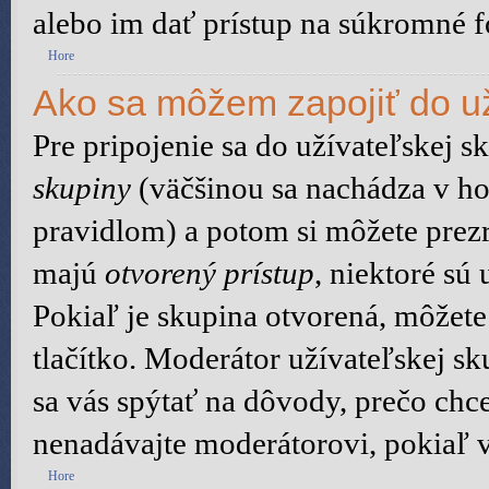
alebo im dať prístup na súkromné f
Hore
Ako sa môžem zapojiť do už
Pre pripojenie sa do užívateľskej s
skupiny
(väčšinou sa nachádza v hor
pravidlom) a potom si môžete prezr
majú
otvorený prístup
, niektoré sú
Pokiaľ je skupina otvorená, môžete
tlačítko. Moderátor užívateľskej s
sa vás spýtať na dôvody, prečo chce
nenadávajte moderátorovi, pokiaľ v
Hore