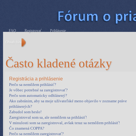
FAQ
Registrovať
Prihlásenie
Obsah fóra
Často kladené otázky
Registrácia a prihlásenie
Prečo sa nemôžem prihlásiť?
Je vôbec potrebné sa zaregistrovať?
Prečo som automaticky odhlásený?
Ako zabránim, aby sa moje užívateľské meno objavilo v zozname práve
prihlásených?
Zabudol som heslo!
Zaregistroval som sa, ale nemôžem sa prihlásiť!
V minulosti som sa zaregistroval, avšak teraz sa nemôžem prihlásiť!
Čo znamená COPPA?
Prečo sa nemôžem zaregistrovať?