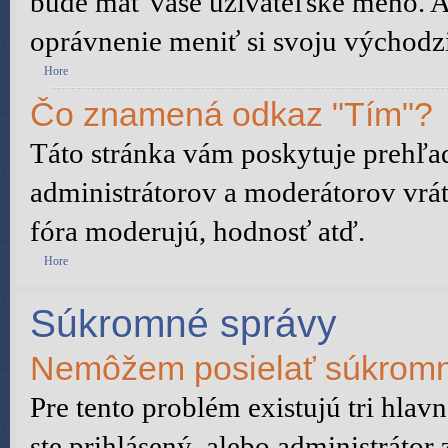
bude mať vaše užívateľské meno. A
oprávnenie meniť si svoju východzi
Hore
Čo znamená odkaz "Tím"?
Táto stránka vám poskytuje prehľad
administrátorov a moderátorov vrát
fóra moderujú, hodnosť atď.
Hore
Súkromné správy
Nemôžem posielať súkromn
Pre tento problém existujú tri hlav
ste prihlásený, alebo administrátor