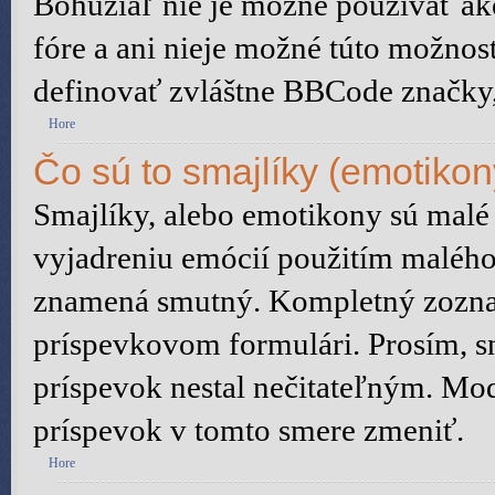
Bohužiaľ nie je možné používať 
fóre a ani nieje možné túto možnos
definovať zvláštne BBCode značky
Hore
Čo sú to smajlíky (emotikon
Smajlíky, alebo emotikony sú malé 
vyjadreniu emócií použitím malého 
znamená smutný. Kompletný zoznam
príspevkovom formulári. Prosím, sn
príspevok nestal nečitateľným. Mod
príspevok v tomto smere zmeniť.
Hore