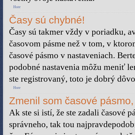
Hore
Časy sú chybné!
Časy sú takmer vždy v poriadku, av
časovom pásme než v tom, v ktorom 
časové pásmo v nastaveniach. Bert
podobné nastavenia môžu meniť len 
ste registrovaný, toto je dobrý dôvo
Hore
Zmenil som časové pásmo, a
Ak ste si istí, že ste zadali časové 
správneho, tak tou najpravdepodobn