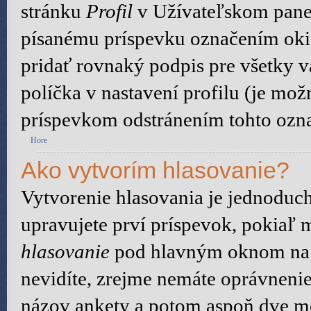
stránku
Profil
v Užívateľskom panel
písanému príspevku označením ok
pridať rovnaký podpis pre všetky 
políčka v nastavení profilu (je mo
príspevkom odstránením tohto ozna
Hore
Ako vytvorím hlasovanie?
Vytvorenie hlasovania je jednoduch
upravujete prví príspevok, pokiaľ m
hlasovanie
pod hlavným oknom na p
nevidíte, zrejme nemáte oprávnenie
názov ankety a potom aspoň dve mo