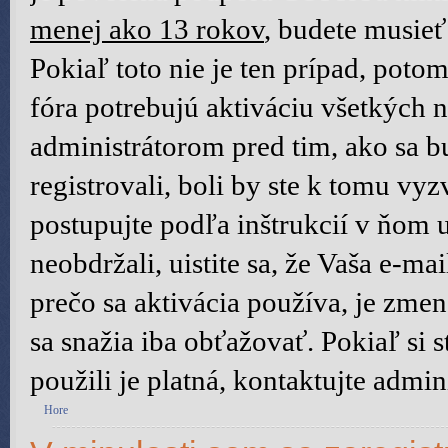
menej ako 13 rokov
, budete musieť
Pokiaľ toto nie je ten prípad, poto
fóra potrebujú aktiváciu všetkých n
administrátorom pred tim, ako sa b
registrovali, boli by ste k tomu vy
postupujte podľa inštrukcií v ňom 
neobdržali, uistite sa, že Vaša e-m
prečo sa aktivácia používa, je zm
sa snažia iba obťažovať. Pokiaľ si st
použili je platná, kontaktujte admini
Hore