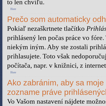
to len chvíľu.
Hore
Prečo som automaticky od
Pokiaľ nezaškrtnete tlačítko
Prihlás
prihlásený len počas práce vo fóre
niekým iným. Aby ste zostali prihlá
prihlasujete. Toto však nedoporuču
počítača, napr. v knižnici, z interne
Hore
Ako zabránim, aby sa moje 
zozname práve prihlásený
Vo Vašom nastavení nájdete možn