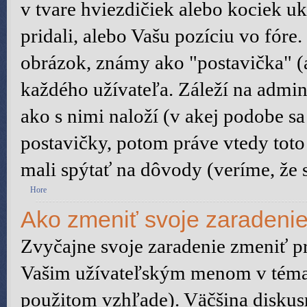
v tvare hviezdičiek alebo kociek u
pridali, alebo Vašu pozíciu vo fór
obrázok, známy ako "postavička" (a
každého užívateľa. Záleží na admini
ako s nimi naloží (v akej podobe s
postavičky, potom práve vtedy toto 
mali spýtať na dôvody (veríme, že s
Hore
Ako zmeniť svoje zaradeni
Zvyčajne svoje zaradenie zmeniť p
Vašim užívateľským menom v témach
použitom vzhľade). Väčšina diskus