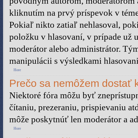
pôvodným autorom, moderátorom a
kliknutím na prvý príspevok v téme
Pokiaľ nikto zatiaľ nehlasoval, po
položku v hlasovaní, v prípade už 
moderátor alebo administrátor. Tý
manipulácii s výsledkami hlasovani
Hore
Prečo sa nemôžem dostať k
Niektoré fóra môžu byť zneprístu
čítaniu, prezeraniu, prispievaniu at
môže poskytnúť len moderátor a adm
Hore