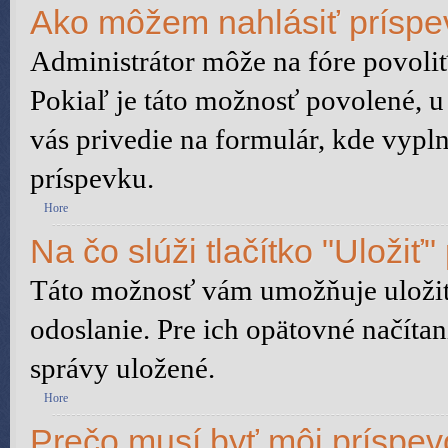
Ako môžem nahlásiť prísp
Administrátor môže na fóre povoliť
Pokiaľ je táto možnosť povolené, u
vás privedie na formulár, kde vypln
príspevku.
Hore
Na čo slúži tlačítko "Uložiť"
Táto možnosť vám umožňuje uložiť 
odoslanie. Pre ich opätovné načítan
správy uložené.
Hore
Prečo musí byť môj príspe