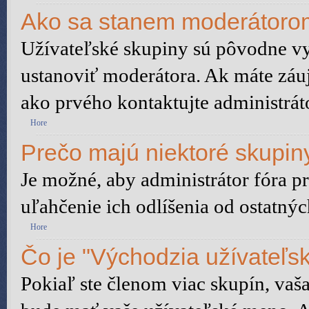
Ako sa stanem moderátorom
Užívateľské skupiny sú pôvodne vy
ustanoviť moderátora. Ak máte záu
ako prvého kontaktujte administrá
Hore
Prečo majú niektoré skupiny
Je možné, aby administrátor fóra pr
uľahčenie ich odlíšenia od ostatnýc
Hore
Čo je "Východzia užívateľs
Pokiaľ ste členom viac skupín, vaš