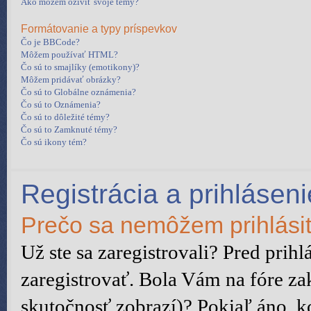
Ako môžem oživiť svoje témy?
Formátovanie a typy príspevkov
Čo je BBCode?
Môžem používať HTML?
Čo sú to smajlíky (emotikony)?
Môžem pridávať obrázky?
Čo sú to Globálne oznámenia?
Čo sú to Oznámenia?
Čo sú to dôležité témy?
Čo sú to Zamknuté témy?
Čo sú ikony tém?
Registrácia a prihláseni
Prečo sa nemôžem prihlási
Už ste sa zaregistrovali? Pred prih
zaregistrovať. Bola Vám na fóre za
skutočnosť zobrazí)? Pokiaľ áno, ko