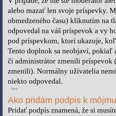
V prípade, že nie ste moderátor al
alebo mazať len svoje príspevky. M
obmedzeného času) kliknutím na tl
odpovedal na váš príspevok a vy h
pod príspevkom, ktorí ukazuje, koľ
Tento doplnok sa neobjaví, pokiaľ 
či administrátor zmenili príspevok
zmenili). Normálny užívatelia nem
niekto odpovedal.
Hore
Ako pridám podpis k môjmu
Pridať podpis znamená, že si musíte