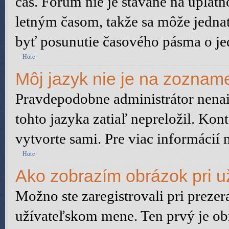
čas. Fórum nie je stavané na uplat
letným časom, takže sa môže jedna
byť posunutie časového pásma o je
Hore
Môj jazyk nie je na zoznam
Pravdepodobne administrátor nenain
tohto jazyka zatiaľ nepreložil. Kont
vytvorte sami. Pre viac informácií 
Hore
Ako zobrazím obrázok pri 
Možno ste zaregistrovali pri preze
užívateľskom mene. Ten prvý je ob