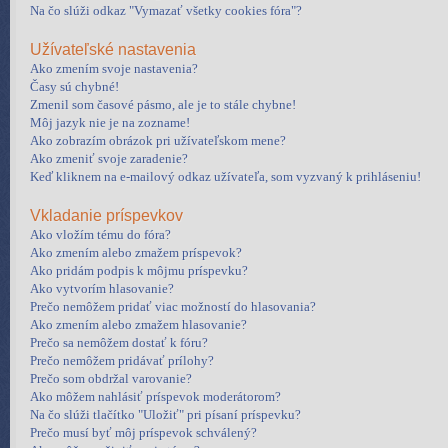
Na čo slúži odkaz "Vymazať všetky cookies fóra"?
Užívateľské nastavenia
Ako zmením svoje nastavenia?
Časy sú chybné!
Zmenil som časové pásmo, ale je to stále chybne!
Môj jazyk nie je na zozname!
Ako zobrazím obrázok pri užívateľskom mene?
Ako zmeniť svoje zaradenie?
Keď kliknem na e-mailový odkaz užívateľa, som vyzvaný k prihláseniu!
Vkladanie príspevkov
Ako vložím tému do fóra?
Ako zmením alebo zmažem príspevok?
Ako pridám podpis k môjmu príspevku?
Ako vytvorím hlasovanie?
Prečo nemôžem pridať viac možností do hlasovania?
Ako zmením alebo zmažem hlasovanie?
Prečo sa nemôžem dostať k fóru?
Prečo nemôžem pridávať prílohy?
Prečo som obdržal varovanie?
Ako môžem nahlásiť príspevok moderátorom?
Na čo slúži tlačítko "Uložiť" pri písaní príspevku?
Prečo musí byť môj príspevok schválený?