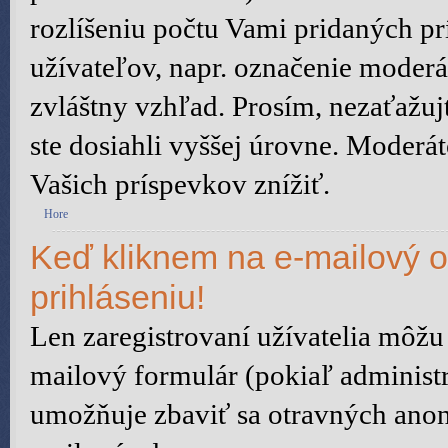
rozlíšeniu počtu Vami pridaných prí
užívateľov, napr. označenie moder
zvláštny vzhľad. Prosím, nezaťažu
ste dosiahli vyššej úrovne. Moderá
Vašich príspevkov znížiť.
Hore
Keď kliknem na e-mailový o
prihláseniu!
Len zaregistrovaní užívatelia môžu
mailový formulár (pokiaľ administr
umožňuje zbaviť sa otravných anon