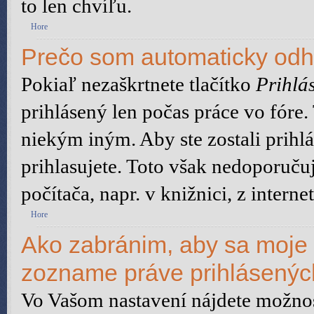
to len chvíľu.
Hore
Prečo som automaticky od
Pokiaľ nezaškrtnete tlačítko
Prihlás
prihlásený len počas práce vo fóre
niekým iným. Aby ste zostali prihlá
prihlasujete. Toto však nedoporuču
počítača, napr. v knižnici, z interne
Hore
Ako zabránim, aby sa moje 
zozname práve prihlásený
Vo Vašom nastavení nájdete možn