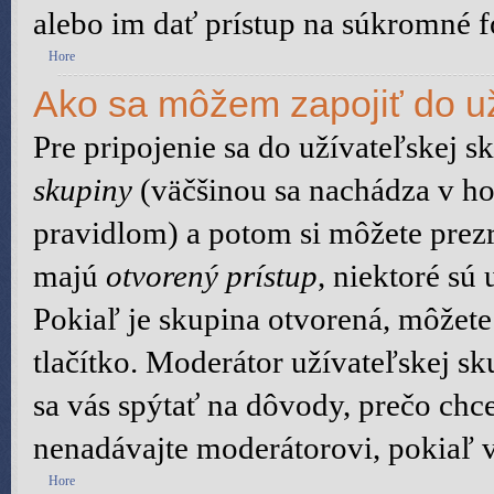
alebo im dať prístup na súkromné f
Hore
Ako sa môžem zapojiť do už
Pre pripojenie sa do užívateľskej s
skupiny
(väčšinou sa nachádza v hor
pravidlom) a potom si môžete prezr
majú
otvorený prístup
, niektoré sú
Pokiaľ je skupina otvorená, môžete
tlačítko. Moderátor užívateľskej s
sa vás spýtať na dôvody, prečo chce
nenadávajte moderátorovi, pokiaľ v
Hore