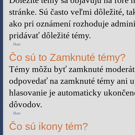
Dôležité témy sa objavujú na fóre
stránke. Sú často veľmi dôležité, ta
ako pri oznámení rozhoduje adminis
pridávať dôležité témy.
Hore
Čo sú to Zamknuté témy?
Témy môžu byť zamknuté moderáto
odpovedať na zamknuté témy ani u
hlasovanie je automaticky ukonče
dôvodov.
Hore
Čo sú ikony tém?