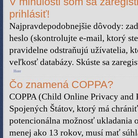
V minulosti som sa zaregis
prihlásiť!
Najpravdepodobnejšie dôvody: zada
heslo (skontrolujte e-mail, ktorý ste
pravidelne odstraňujú užívatelia, kt
veľkosť databázy. Skúste sa zaregis
Hore
Čo znamená COPPA?
COPPA (Child Online Privacy and P
Spojených Štátov, ktorý má chrániť
potencionálna možnosť ukladania o
menej ako 13 rokov, musí mať súhl