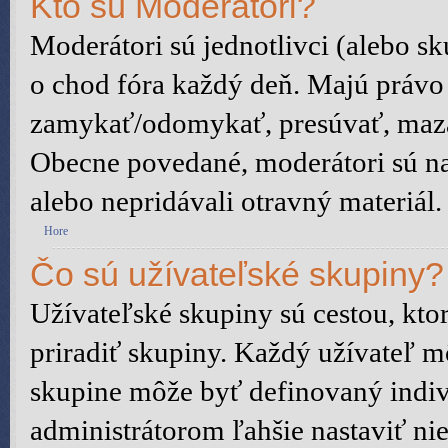
Kto sú Moderátori?
Moderátori sú jednotlivci (alebo sku
o chod fóra každý deň. Majú právo
zamykať/odomykať, presúvať, mazať 
Obecne povedané, moderátori sú na 
alebo nepridávali otravný materiál.
Hore
Čo sú užívateľské skupiny?
Užívateľské skupiny sú cestou, kt
priradiť skupiny. Každý užívateľ m
skupine môže byť definovaný indiv
administrátorom ľahšie nastaviť n