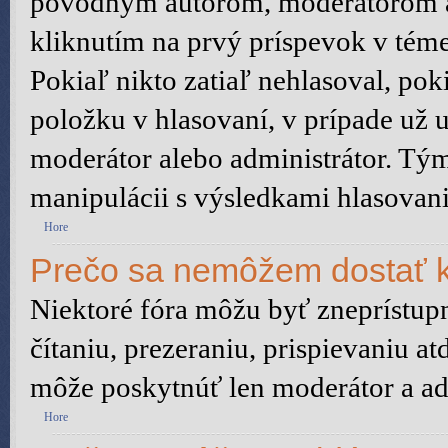
pôvodným autorom, moderátorom a
kliknutím na prvý príspevok v téme
Pokiaľ nikto zatiaľ nehlasoval, po
položku v hlasovaní, v prípade už 
moderátor alebo administrátor. Tý
manipulácii s výsledkami hlasovani
Hore
Prečo sa nemôžem dostať k
Niektoré fóra môžu byť zneprístu
čítaniu, prezeraniu, prispievaniu at
môže poskytnúť len moderátor a adm
Hore