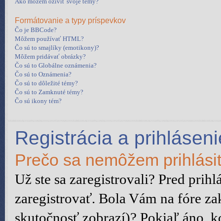
Ako môžem oživiť svoje témy?
Formátovanie a typy príspevkov
Čo je BBCode?
Môžem používať HTML?
Čo sú to smajlíky (emotikony)?
Môžem pridávať obrázky?
Čo sú to Globálne oznámenia?
Čo sú to Oznámenia?
Čo sú to dôležité témy?
Čo sú to Zamknuté témy?
Čo sú ikony tém?
Registrácia a prihláseni
Prečo sa nemôžem prihlási
Už ste sa zaregistrovali? Pred prih
zaregistrovať. Bola Vám na fóre za
skutočnosť zobrazí)? Pokiaľ áno, ko