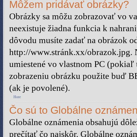
Môžem pridávať obrázky?
Obrázky sa môžu zobrazovať vo vaš
neexistuje žiadna funkcia k nahran
dôvodu musíte zadať na obrázok od
http://www.stránk.xx/obrazok.jpg.
umiestené vo vlastnom PC (pokiaľ to
zobrazeniu obrázku použite buď B
(ak je povolené).
Hore
Čo sú to Globálne oznámen
Globálne oznámenia obsahujú dôleži
prečítať čo najskôr. Globálne ozn