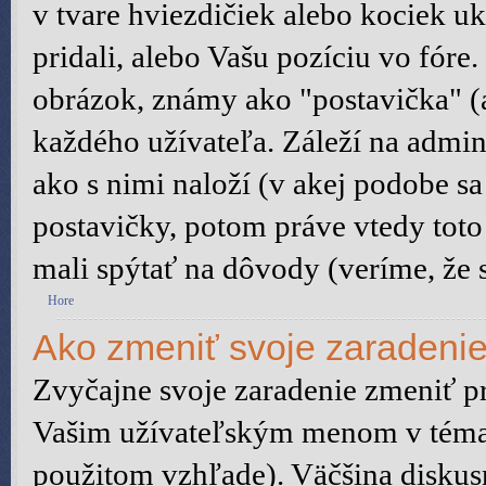
v tvare hviezdičiek alebo kociek u
pridali, alebo Vašu pozíciu vo fór
obrázok, známy ako "postavička" (a
každého užívateľa. Záleží na admini
ako s nimi naloží (v akej podobe s
postavičky, potom práve vtedy toto 
mali spýtať na dôvody (veríme, že s
Hore
Ako zmeniť svoje zaradeni
Zvyčajne svoje zaradenie zmeniť p
Vašim užívateľským menom v témach
použitom vzhľade). Väčšina diskus