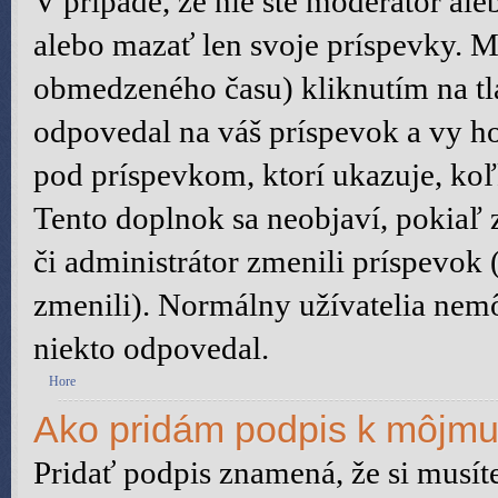
V prípade, že nie ste moderátor al
alebo mazať len svoje príspevky. M
obmedzeného času) kliknutím na tl
odpovedal na váš príspevok a vy h
pod príspevkom, ktorí ukazuje, koľ
Tento doplnok sa neobjaví, pokiaľ 
či administrátor zmenili príspevok
zmenili). Normálny užívatelia nem
niekto odpovedal.
Hore
Ako pridám podpis k môjmu
Pridať podpis znamená, že si musíte