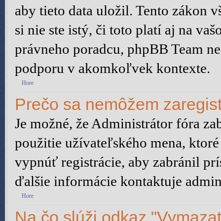
aby tieto data uložil. Tento zákon 
si nie ste istý, či toto platí aj na
právneho poradcu, phpBB Team ne
podporu v akomkoľvek kontexte.
Hore
Prečo sa nemôžem zaregist
Je možné, že Administrátor fóra za
použitie užívateľského mena, ktoré 
vypnúť registrácie, aby zabránil p
ďalšie informácie kontaktuje admini
Hore
Na čo slúži odkaz "Vymazať