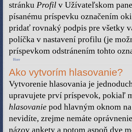
stránku
Profil
v Užívateľskom panel
písanému príspevku označením ok
pridať rovnaký podpis pre všetky 
políčka v nastavení profilu (je mo
príspevkom odstránením tohto ozna
Hore
Ako vytvorím hlasovanie?
Vytvorenie hlasovania je jednoduch
upravujete prví príspevok, pokiaľ m
hlasovanie
pod hlavným oknom na p
nevidíte, zrejme nemáte oprávnenie
názov ankety a potom aspoň dve mo