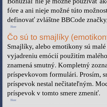
Bohužiaľ nie je možné používať 
fóre a ani nieje možné túto možnos
definovať zvláštne BBCode značky
Hore
Čo sú to smajlíky (emotikon
Smajlíky, alebo emotikony sú malé 
vyjadreniu emócií použitím malého 
znamená smutný. Kompletný zoznam
príspevkovom formulári. Prosím, sn
príspevok nestal nečitateľným. Mod
príspevok v tomto smere zmeniť.
Hore