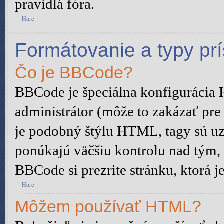
pravidlá fóra.
Hore
Formátovanie a typy pr
Čo je BBCode?
BBCode je špeciálna konfigurácia
administrátor (môže to zakázať pre
je podobný štýlu HTML, tagy sú uza
ponúkajú väčšiu kontrolu nad tým, č
BBCode si prezrite stránku, ktorá j
Hore
Môžem používať HTML?