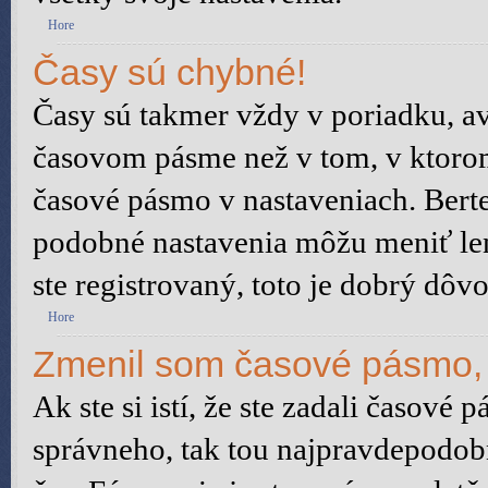
Hore
Časy sú chybné!
Časy sú takmer vždy v poriadku, av
časovom pásme než v tom, v ktorom 
časové pásmo v nastaveniach. Bert
podobné nastavenia môžu meniť len 
ste registrovaný, toto je dobrý dôvo
Hore
Zmenil som časové pásmo, a
Ak ste si istí, že ste zadali časové 
správneho, tak tou najpravdepodobn