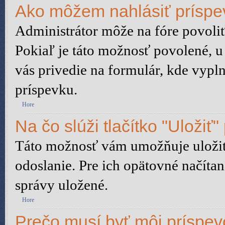
Ako môžem nahlásiť prísp
Administrátor môže na fóre povoliť
Pokiaľ je táto možnosť povolené, u
vás privedie na formulár, kde vypln
príspevku.
Hore
Na čo slúži tlačítko "Uložiť"
Táto možnosť vám umožňuje uložiť 
odoslanie. Pre ich opätovné načítan
správy uložené.
Hore
Prečo musí byť môj príspe