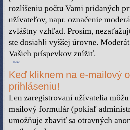
rozlíšeniu počtu Vami pridaných prí
užívateľov, napr. označenie moder
zvláštny vzhľad. Prosím, nezaťažu
ste dosiahli vyššej úrovne. Moderá
Vašich príspevkov znížiť.
Hore
Keď kliknem na e-mailový o
prihláseniu!
Len zaregistrovaní užívatelia môžu
mailový formulár (pokiaľ administr
umožňuje zbaviť sa otravných anon