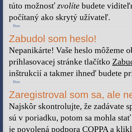
túto možnosť
zvolíte
budete viditeľ
počítaný ako skrytý užívateľ.
Hore
Zabudol som heslo!
Nepanikárte! Vaše heslo môžeme ob
prihlasovacej stránke tlačítko
Zabud
inštrukcií a takmer ihneď budete pr
Hore
Zaregistroval som sa, ale n
Najskôr skontrolujte, že zadávate 
sú v poriadku, potom sa mohla stať
je povolená podpora COPPA a klikli 