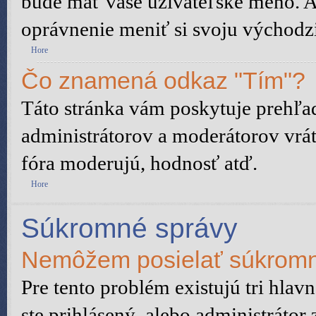
bude mať vaše užívateľské meno. A
oprávnenie meniť si svoju východzi
Hore
Čo znamená odkaz "Tím"?
Táto stránka vám poskytuje prehľad
administrátorov a moderátorov vrát
fóra moderujú, hodnosť atď.
Hore
Súkromné správy
Nemôžem posielať súkromn
Pre tento problém existujú tri hlav
ste prihlásený, alebo administrátor