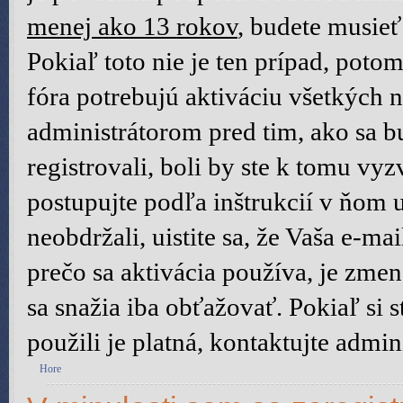
menej ako 13 rokov
, budete musieť
Pokiaľ toto nie je ten prípad, poto
fóra potrebujú aktiváciu všetkých n
administrátorom pred tim, ako sa b
registrovali, boli by ste k tomu vy
postupujte podľa inštrukcií v ňom 
neobdržali, uistite sa, že Vaša e-m
prečo sa aktivácia používa, je zm
sa snažia iba obťažovať. Pokiaľ si st
použili je platná, kontaktujte admini
Hore