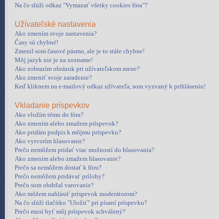
Na čo slúži odkaz "Vymazať všetky cookies fóra"?
Užívateľské nastavenia
Ako zmením svoje nastavenia?
Časy sú chybné!
Zmenil som časové pásmo, ale je to stále chybne!
Môj jazyk nie je na zozname!
Ako zobrazím obrázok pri užívateľskom mene?
Ako zmeniť svoje zaradenie?
Keď kliknem na e-mailový odkaz užívateľa, som vyzvaný k prihláseniu!
Vkladanie príspevkov
Ako vložím tému do fóra?
Ako zmením alebo zmažem príspevok?
Ako pridám podpis k môjmu príspevku?
Ako vytvorím hlasovanie?
Prečo nemôžem pridať viac možností do hlasovania?
Ako zmením alebo zmažem hlasovanie?
Prečo sa nemôžem dostať k fóru?
Prečo nemôžem pridávať prílohy?
Prečo som obdržal varovanie?
Ako môžem nahlásiť príspevok moderátorom?
Na čo slúži tlačítko "Uložiť" pri písaní príspevku?
Prečo musí byť môj príspevok schválený?