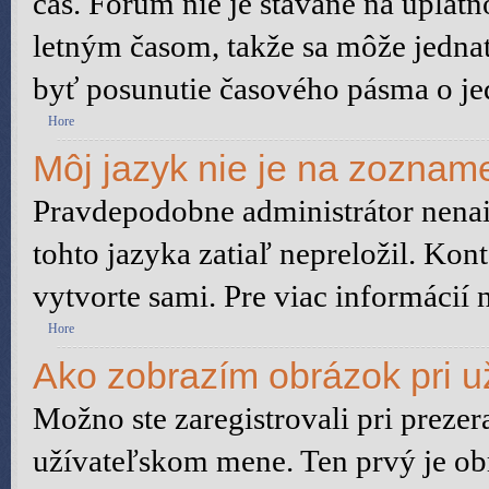
čas. Fórum nie je stavané na uplat
letným časom, takže sa môže jedna
byť posunutie časového pásma o je
Hore
Môj jazyk nie je na zoznam
Pravdepodobne administrátor nenain
tohto jazyka zatiaľ nepreložil. Kont
vytvorte sami. Pre viac informácií 
Hore
Ako zobrazím obrázok pri 
Možno ste zaregistrovali pri preze
užívateľskom mene. Ten prvý je ob