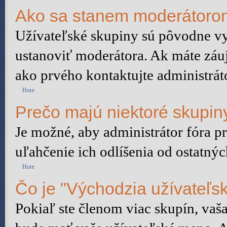
Ako sa stanem moderátorom
Užívateľské skupiny sú pôvodne vy
ustanoviť moderátora. Ak máte záu
ako prvého kontaktujte administrá
Hore
Prečo majú niektoré skupiny
Je možné, aby administrátor fóra pr
uľahčenie ich odlíšenia od ostatnýc
Hore
Čo je "Východzia užívateľs
Pokiaľ ste členom viac skupín, vaš