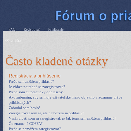
FAQ
Registrovať
Prihlásenie
Obsah fóra
Často kladené otázky
Registrácia a prihlásenie
Prečo sa nemôžem prihlásiť?
Je vôbec potrebné sa zaregistrovať?
Prečo som automaticky odhlásený?
Ako zabránim, aby sa moje užívateľské meno objavilo v zozname práve
prihlásených?
Zabudol som heslo!
Zaregistroval som sa, ale nemôžem sa prihlásiť!
V minulosti som sa zaregistroval, avšak teraz sa nemôžem prihlásiť!
Čo znamená COPPA?
Prečo sa nemôžem zaregistrovať?