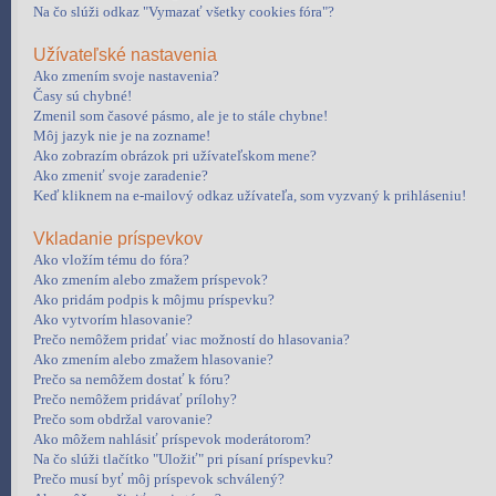
Na čo slúži odkaz "Vymazať všetky cookies fóra"?
Užívateľské nastavenia
Ako zmením svoje nastavenia?
Časy sú chybné!
Zmenil som časové pásmo, ale je to stále chybne!
Môj jazyk nie je na zozname!
Ako zobrazím obrázok pri užívateľskom mene?
Ako zmeniť svoje zaradenie?
Keď kliknem na e-mailový odkaz užívateľa, som vyzvaný k prihláseniu!
Vkladanie príspevkov
Ako vložím tému do fóra?
Ako zmením alebo zmažem príspevok?
Ako pridám podpis k môjmu príspevku?
Ako vytvorím hlasovanie?
Prečo nemôžem pridať viac možností do hlasovania?
Ako zmením alebo zmažem hlasovanie?
Prečo sa nemôžem dostať k fóru?
Prečo nemôžem pridávať prílohy?
Prečo som obdržal varovanie?
Ako môžem nahlásiť príspevok moderátorom?
Na čo slúži tlačítko "Uložiť" pri písaní príspevku?
Prečo musí byť môj príspevok schválený?