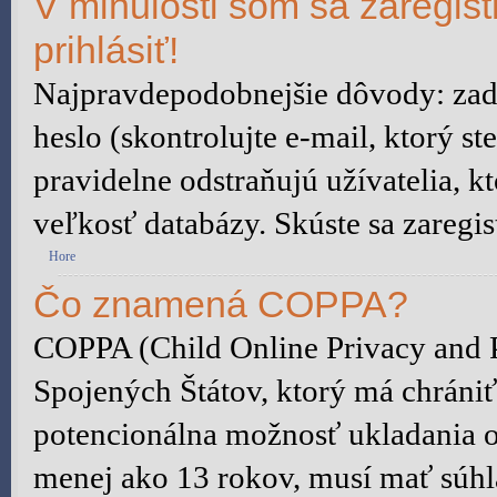
V minulosti som sa zaregis
prihlásiť!
Najpravdepodobnejšie dôvody: zada
heslo (skontrolujte e-mail, ktorý ste
pravidelne odstraňujú užívatelia, kt
veľkosť databázy. Skúste sa zaregis
Hore
Čo znamená COPPA?
COPPA (Child Online Privacy and P
Spojených Štátov, ktorý má chrániť
potencionálna možnosť ukladania o
menej ako 13 rokov, musí mať súhl