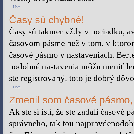
Hore
Časy sú chybné!
Časy sú takmer vždy v poriadku, av
časovom pásme než v tom, v ktorom 
časové pásmo v nastaveniach. Bert
podobné nastavenia môžu meniť len 
ste registrovaný, toto je dobrý dôvo
Hore
Zmenil som časové pásmo, a
Ak ste si istí, že ste zadali časové 
správneho, tak tou najpravdepodobn