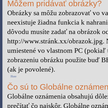
Môžem pridávať obrázky?
Obrázky sa môžu zobrazovať vo vaš
neexistuje žiadna funkcia k nahran
dôvodu musíte zadať na obrázok od
http://www.stránk.xx/obrazok.jpg.
umiestené vo vlastnom PC (pokiaľ to
zobrazeniu obrázku použite buď B
(ak je povolené).
Hore
Čo sú to Globálne oznámen
Globálne oznámenia obsahujú dôleži
prečítať čo najskôr. Globálne ozn