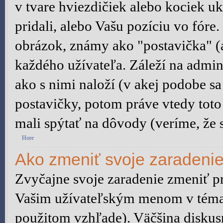
v tvare hviezdičiek alebo kociek u
pridali, alebo Vašu pozíciu vo fór
obrázok, známy ako "postavička" (a
každého užívateľa. Záleží na admini
ako s nimi naloží (v akej podobe s
postavičky, potom práve vtedy toto 
mali spýtať na dôvody (veríme, že s
Hore
Ako zmeniť svoje zaradeni
Zvyčajne svoje zaradenie zmeniť p
Vašim užívateľským menom v témach
použitom vzhľade). Väčšina diskus