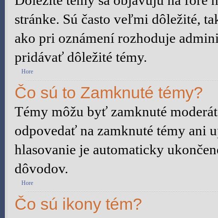
Dôležité témy sa objavujú na fóre
stránke. Sú často veľmi dôležité, ta
ako pri oznámení rozhoduje adminis
pridávať dôležité témy.
Hore
Čo sú to Zamknuté témy?
Témy môžu byť zamknuté moderáto
odpovedať na zamknuté témy ani u
hlasovanie je automaticky ukonče
dôvodov.
Hore
Čo sú ikony tém?