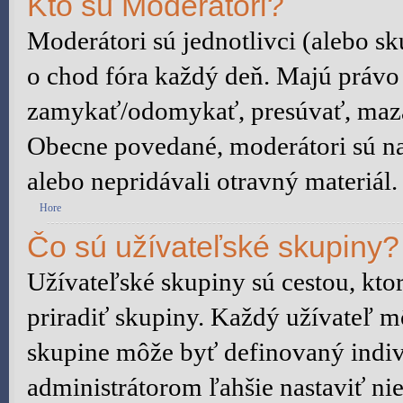
Kto sú Moderátori?
Moderátori sú jednotlivci (alebo sku
o chod fóra každý deň. Majú právo
zamykať/odomykať, presúvať, mazať 
Obecne povedané, moderátori sú na 
alebo nepridávali otravný materiál.
Hore
Čo sú užívateľské skupiny?
Užívateľské skupiny sú cestou, kt
priradiť skupiny. Každý užívateľ m
skupine môže byť definovaný indiv
administrátorom ľahšie nastaviť n