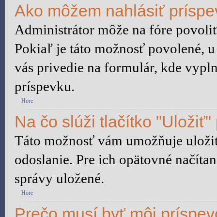
Ako môžem nahlásiť prísp
Administrátor môže na fóre povoliť
Pokiaľ je táto možnosť povolené, u
vás privedie na formulár, kde vypln
príspevku.
Hore
Na čo slúži tlačítko "Uložiť"
Táto možnosť vám umožňuje uložiť 
odoslanie. Pre ich opätovné načítan
správy uložené.
Hore
Prečo musí byť môj príspe