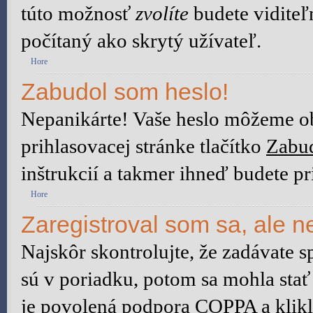
túto možnosť
zvolíte
budete viditeľ
počítaný ako skrytý užívateľ.
Hore
Zabudol som heslo!
Nepanikárte! Vaše heslo môžeme ob
prihlasovacej stránke tlačítko
Zabud
inštrukcií a takmer ihneď budete pr
Hore
Zaregistroval som sa, ale n
Najskôr skontrolujte, že zadávate 
sú v poriadku, potom sa mohla stať
je povolená podpora COPPA a klikli 