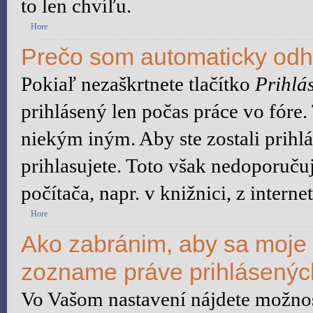
to len chvíľu.
Hore
Prečo som automaticky od
Pokiaľ nezaškrtnete tlačítko
Prihlás
prihlásený len počas práce vo fóre
niekým iným. Aby ste zostali prihlá
prihlasujete. Toto však nedoporuču
počítača, napr. v knižnici, z interne
Hore
Ako zabránim, aby sa moje 
zozname práve prihlásený
Vo Vašom nastavení nájdete možn