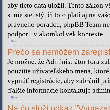
aby tieto data uložil. Tento zákon 
si nie ste istý, či toto platí aj na
právneho poradcu, phpBB Team ne
podporu v akomkoľvek kontexte.
Hore
Prečo sa nemôžem zaregist
Je možné, že Administrátor fóra za
použitie užívateľského mena, ktoré 
vypnúť registrácie, aby zabránil p
ďalšie informácie kontaktuje admini
Hore
Na čo slúži odkaz "Vymazať