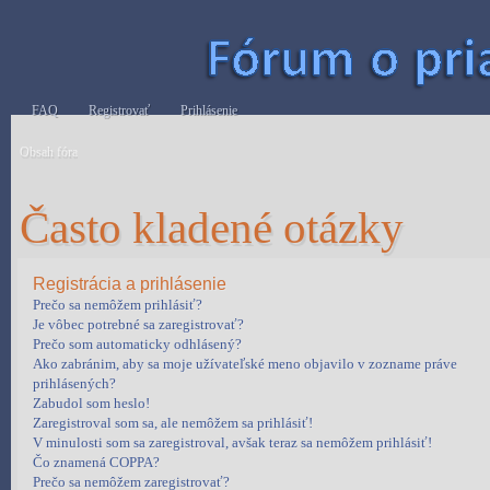
FAQ
Registrovať
Prihlásenie
Obsah fóra
Často kladené otázky
Registrácia a prihlásenie
Prečo sa nemôžem prihlásiť?
Je vôbec potrebné sa zaregistrovať?
Prečo som automaticky odhlásený?
Ako zabránim, aby sa moje užívateľské meno objavilo v zozname práve
prihlásených?
Zabudol som heslo!
Zaregistroval som sa, ale nemôžem sa prihlásiť!
V minulosti som sa zaregistroval, avšak teraz sa nemôžem prihlásiť!
Čo znamená COPPA?
Prečo sa nemôžem zaregistrovať?