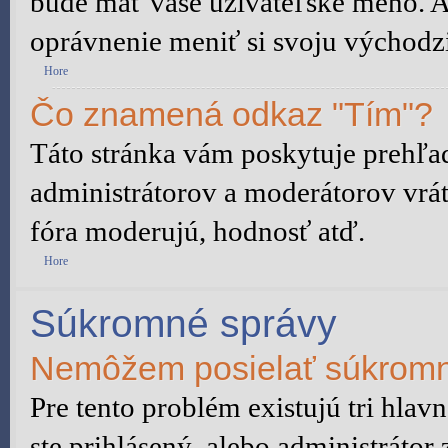
bude mať vaše užívateľské meno. A
oprávnenie meniť si svoju východzi
Hore
Čo znamená odkaz "Tím"?
Táto stránka vám poskytuje prehľad
administrátorov a moderátorov vrát
fóra moderujú, hodnosť atď.
Hore
Súkromné správy
Nemôžem posielať súkromn
Pre tento problém existujú tri hlav
ste prihlásený, alebo administrátor