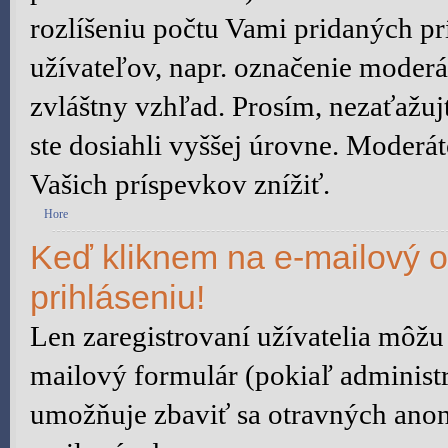
rozlíšeniu počtu Vami pridaných prí
užívateľov, napr. označenie moder
zvláštny vzhľad. Prosím, nezaťažu
ste dosiahli vyššej úrovne. Moderá
Vašich príspevkov znížiť.
Hore
Keď kliknem na e-mailový o
prihláseniu!
Len zaregistrovaní užívatelia môžu
mailový formulár (pokiaľ administr
umožňuje zbaviť sa otravných anon