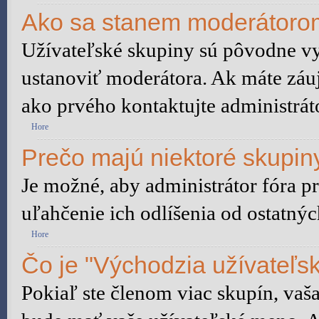
Ako sa stanem moderátorom
Užívateľské skupiny sú pôvodne vy
ustanoviť moderátora. Ak máte záu
ako prvého kontaktujte administrá
Hore
Prečo majú niektoré skupiny
Je možné, aby administrátor fóra pr
uľahčenie ich odlíšenia od ostatnýc
Hore
Čo je "Východzia užívateľs
Pokiaľ ste členom viac skupín, vaš