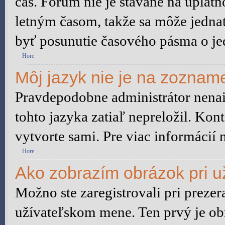
čas. Fórum nie je stavané na uplat
letným časom, takže sa môže jedna
byť posunutie časového pásma o je
Hore
Môj jazyk nie je na zoznam
Pravdepodobne administrátor nenain
tohto jazyka zatiaľ nepreložil. Kont
vytvorte sami. Pre viac informácií 
Hore
Ako zobrazím obrázok pri 
Možno ste zaregistrovali pri preze
užívateľskom mene. Ten prvý je ob