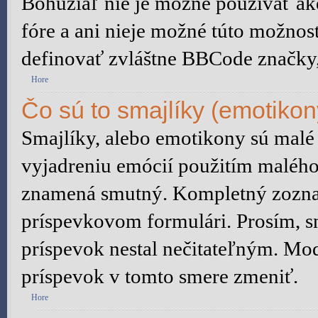
Bohužiaľ nie je možné používať 
fóre a ani nieje možné túto možnos
definovať zvláštne BBCode značky
Hore
Čo sú to smajlíky (emotikon
Smajlíky, alebo emotikony sú malé 
vyjadreniu emócií použitím malého 
znamená smutný. Kompletný zoznam
príspevkovom formulári. Prosím, sn
príspevok nestal nečitateľným. Mod
príspevok v tomto smere zmeniť.
Hore