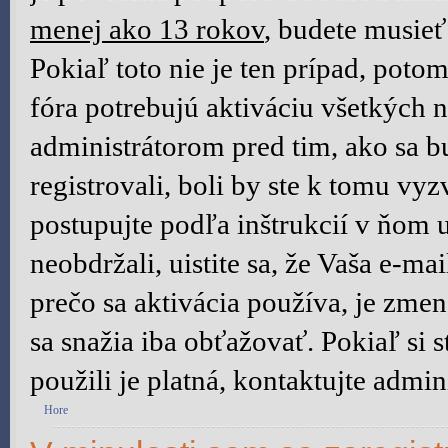
menej ako 13 rokov
, budete musieť
Pokiaľ toto nie je ten prípad, poto
fóra potrebujú aktiváciu všetkých n
administrátorom pred tim, ako sa b
registrovali, boli by ste k tomu vy
postupujte podľa inštrukcií v ňom 
neobdržali, uistite sa, že Vaša e-m
prečo sa aktivácia používa, je zm
sa snažia iba obťažovať. Pokiaľ si st
použili je platná, kontaktujte admini
Hore