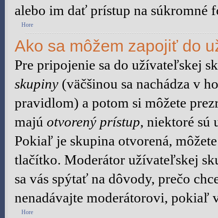
alebo im dať prístup na súkromné f
Hore
Ako sa môžem zapojiť do už
Pre pripojenie sa do užívateľskej s
skupiny
(väčšinou sa nachádza v hor
pravidlom) a potom si môžete prezr
majú
otvorený prístup
, niektoré sú
Pokiaľ je skupina otvorená, môžete
tlačítko. Moderátor užívateľskej s
sa vás spýtať na dôvody, prečo chce
nenadávajte moderátorovi, pokiaľ v
Hore