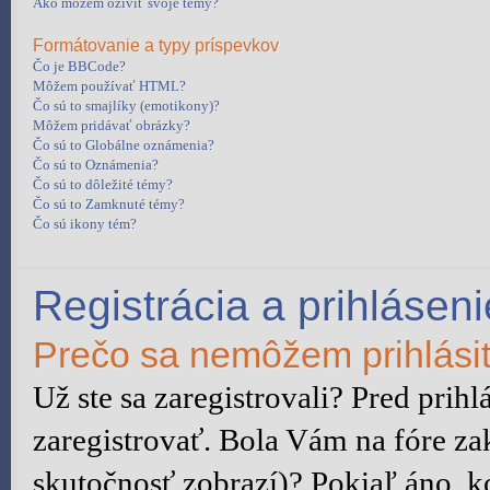
Ako môžem oživiť svoje témy?
Formátovanie a typy príspevkov
Čo je BBCode?
Môžem používať HTML?
Čo sú to smajlíky (emotikony)?
Môžem pridávať obrázky?
Čo sú to Globálne oznámenia?
Čo sú to Oznámenia?
Čo sú to dôležité témy?
Čo sú to Zamknuté témy?
Čo sú ikony tém?
Registrácia a prihláseni
Prečo sa nemôžem prihlási
Už ste sa zaregistrovali? Pred prih
zaregistrovať. Bola Vám na fóre za
skutočnosť zobrazí)? Pokiaľ áno, ko