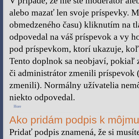
V prípade, že nie ste moderátor al
alebo mazať len svoje príspevky. M
obmedzeného času) kliknutím na tl
odpovedal na váš príspevok a vy h
pod príspevkom, ktorí ukazuje, koľ
Tento doplnok sa neobjaví, pokiaľ 
či administrátor zmenili príspevok
zmenili). Normálny užívatelia nem
niekto odpovedal.
Hore
Ako pridám podpis k môjmu
Pridať podpis znamená, že si musíte