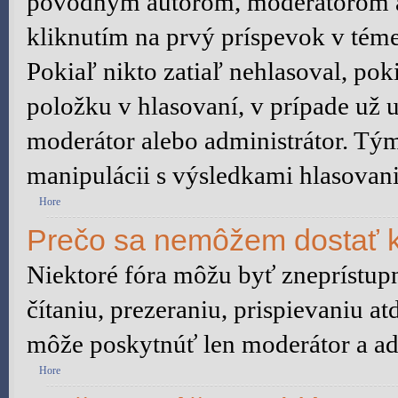
pôvodným autorom, moderátorom a
kliknutím na prvý príspevok v téme
Pokiaľ nikto zatiaľ nehlasoval, po
položku v hlasovaní, v prípade už 
moderátor alebo administrátor. Tý
manipulácii s výsledkami hlasovani
Hore
Prečo sa nemôžem dostať k
Niektoré fóra môžu byť zneprístu
čítaniu, prezeraniu, prispievaniu at
môže poskytnúť len moderátor a adm
Hore