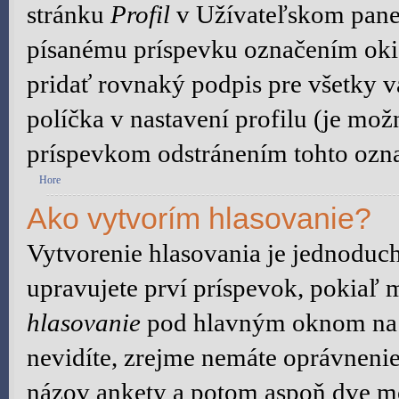
stránku
Profil
v Užívateľskom panel
písanému príspevku označením ok
pridať rovnaký podpis pre všetky 
políčka v nastavení profilu (je mo
príspevkom odstránením tohto ozna
Hore
Ako vytvorím hlasovanie?
Vytvorenie hlasovania je jednoduch
upravujete prví príspevok, pokiaľ m
hlasovanie
pod hlavným oknom na p
nevidíte, zrejme nemáte oprávnenie
názov ankety a potom aspoň dve mo