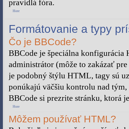
pravidlá fóra.
Hore
Formátovanie a typy pr
Čo je BBCode?
BBCode je špeciálna konfigurácia
administrátor (môže to zakázať pre
je podobný štýlu HTML, tagy sú uza
ponúkajú väčšiu kontrolu nad tým, č
BBCode si prezrite stránku, ktorá j
Hore
Môžem používať HTML?