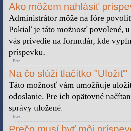
Ako môžem nahlásiť prísp
Administrátor môže na fóre povoliť
Pokiaľ je táto možnosť povolené, u
vás privedie na formulár, kde vypln
príspevku.
Hore
Na čo slúži tlačítko "Uložiť"
Táto možnosť vám umožňuje uložiť 
odoslanie. Pre ich opätovné načítan
správy uložené.
Hore
Prečo musí byť môj príspe