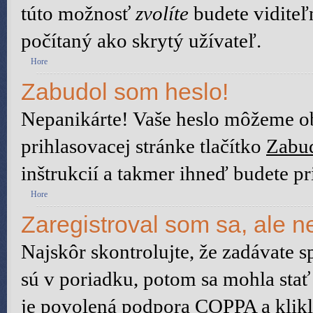
túto možnosť
zvolíte
budete viditeľ
počítaný ako skrytý užívateľ.
Hore
Zabudol som heslo!
Nepanikárte! Vaše heslo môžeme ob
prihlasovacej stránke tlačítko
Zabud
inštrukcií a takmer ihneď budete pr
Hore
Zaregistroval som sa, ale n
Najskôr skontrolujte, že zadávate 
sú v poriadku, potom sa mohla stať
je povolená podpora COPPA a klikli 