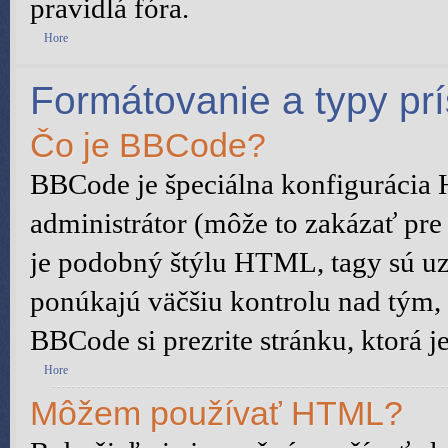
pravidlá fóra.
Hore
Formátovanie a typy pr
Čo je BBCode?
BBCode je špeciálna konfigurácia
administrátor (môže to zakázať pre
je podobný štýlu HTML, tagy sú uza
ponúkajú väčšiu kontrolu nad tým, č
BBCode si prezrite stránku, ktorá j
Hore
Môžem používať HTML?