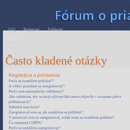
FAQ
Registrovať
Prihlásenie
Obsah fóra
Často kladené otázky
Registrácia a prihlásenie
Prečo sa nemôžem prihlásiť?
Je vôbec potrebné sa zaregistrovať?
Prečo som automaticky odhlásený?
Ako zabránim, aby sa moje užívateľské meno objavilo v zozname práve
prihlásených?
Zabudol som heslo!
Zaregistroval som sa, ale nemôžem sa prihlásiť!
V minulosti som sa zaregistroval, avšak teraz sa nemôžem prihlásiť!
Čo znamená COPPA?
Prečo sa nemôžem zaregistrovať?