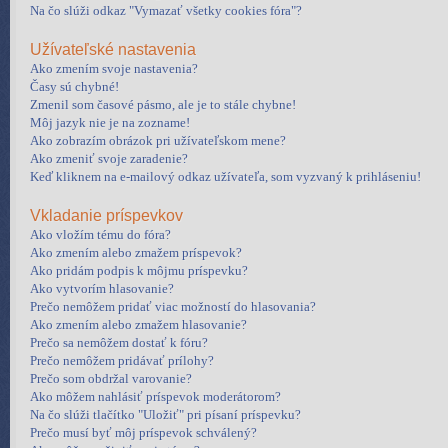
Na čo slúži odkaz "Vymazať všetky cookies fóra"?
Užívateľské nastavenia
Ako zmením svoje nastavenia?
Časy sú chybné!
Zmenil som časové pásmo, ale je to stále chybne!
Môj jazyk nie je na zozname!
Ako zobrazím obrázok pri užívateľskom mene?
Ako zmeniť svoje zaradenie?
Keď kliknem na e-mailový odkaz užívateľa, som vyzvaný k prihláseniu!
Vkladanie príspevkov
Ako vložím tému do fóra?
Ako zmením alebo zmažem príspevok?
Ako pridám podpis k môjmu príspevku?
Ako vytvorím hlasovanie?
Prečo nemôžem pridať viac možností do hlasovania?
Ako zmením alebo zmažem hlasovanie?
Prečo sa nemôžem dostať k fóru?
Prečo nemôžem pridávať prílohy?
Prečo som obdržal varovanie?
Ako môžem nahlásiť príspevok moderátorom?
Na čo slúži tlačítko "Uložiť" pri písaní príspevku?
Prečo musí byť môj príspevok schválený?