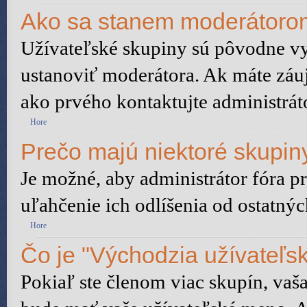
Ako sa stanem moderátorom
Užívateľské skupiny sú pôvodne vy
ustanoviť moderátora. Ak máte záu
ako prvého kontaktujte administrá
Hore
Prečo majú niektoré skupiny
Je možné, aby administrátor fóra pr
uľahčenie ich odlíšenia od ostatnýc
Hore
Čo je "Východzia užívateľs
Pokiaľ ste členom viac skupín, vaš