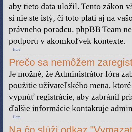
aby tieto data uložil. Tento zákon 
si nie ste istý, či toto platí aj na
právneho poradcu, phpBB Team ne
podporu v akomkoľvek kontexte.
Hore
Prečo sa nemôžem zaregist
Je možné, že Administrátor fóra za
použitie užívateľského mena, ktoré 
vypnúť registrácie, aby zabránil p
ďalšie informácie kontaktuje admini
Hore
Na čo slúži odkaz "Vymazať