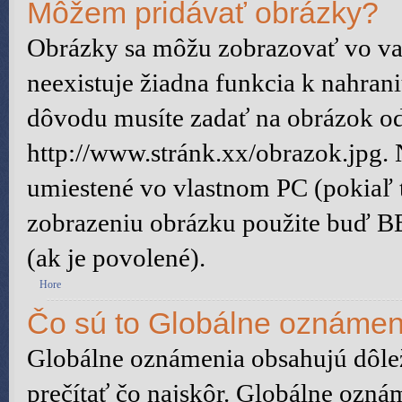
Môžem pridávať obrázky?
Obrázky sa môžu zobrazovať vo vaš
neexistuje žiadna funkcia k nahran
dôvodu musíte zadať na obrázok od
http://www.stránk.xx/obrazok.jpg.
umiestené vo vlastnom PC (pokiaľ to
zobrazeniu obrázku použite buď B
(ak je povolené).
Hore
Čo sú to Globálne oznámen
Globálne oznámenia obsahujú dôleži
prečítať čo najskôr. Globálne ozn