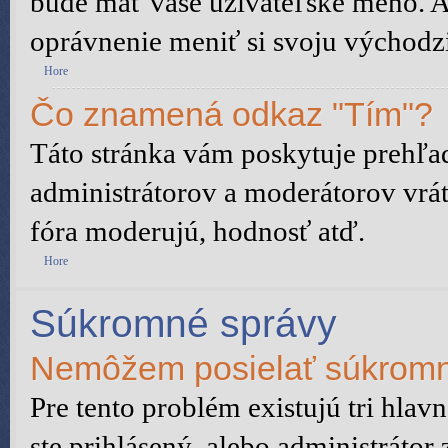
bude mať vaše užívateľské meno. A
oprávnenie meniť si svoju východzi
Hore
Čo znamená odkaz "Tím"?
Táto stránka vám poskytuje prehľad
administrátorov a moderátorov vrát
fóra moderujú, hodnosť atď.
Hore
Súkromné správy
Nemôžem posielať súkromn
Pre tento problém existujú tri hlav
ste prihlásený, alebo administrátor