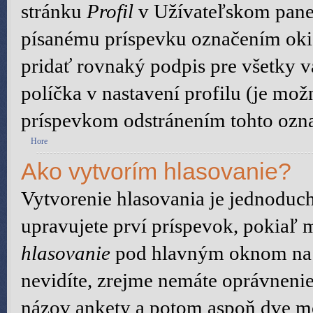
stránku
Profil
v Užívateľskom panel
písanému príspevku označením ok
pridať rovnaký podpis pre všetky 
políčka v nastavení profilu (je mo
príspevkom odstránením tohto ozna
Hore
Ako vytvorím hlasovanie?
Vytvorenie hlasovania je jednoduch
upravujete prví príspevok, pokiaľ m
hlasovanie
pod hlavným oknom na p
nevidíte, zrejme nemáte oprávnenie
názov ankety a potom aspoň dve mo