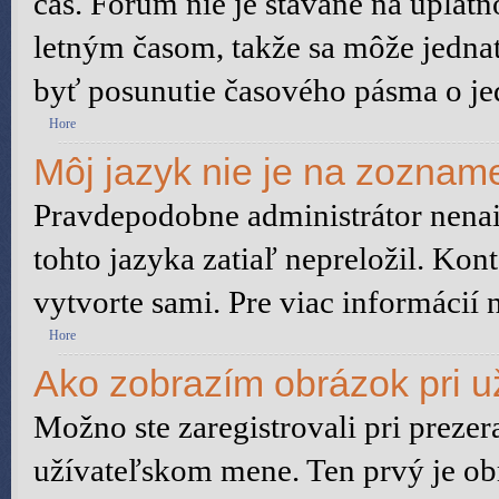
čas. Fórum nie je stavané na uplat
letným časom, takže sa môže jedna
byť posunutie časového pásma o je
Hore
Môj jazyk nie je na zoznam
Pravdepodobne administrátor nenain
tohto jazyka zatiaľ nepreložil. Kont
vytvorte sami. Pre viac informácií 
Hore
Ako zobrazím obrázok pri 
Možno ste zaregistrovali pri preze
užívateľskom mene. Ten prvý je ob