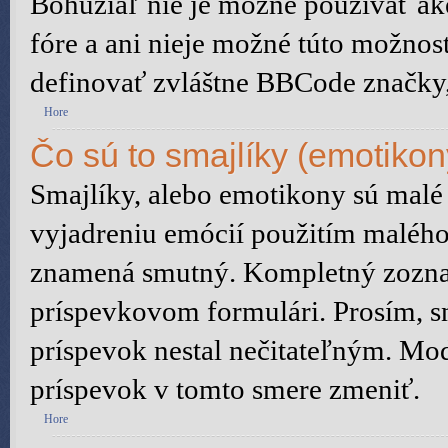
Bohužiaľ nie je možné používať 
fóre a ani nieje možné túto možnos
definovať zvláštne BBCode značky
Hore
Čo sú to smajlíky (emotikon
Smajlíky, alebo emotikony sú malé 
vyjadreniu emócií použitím malého 
znamená smutný. Kompletný zoznam
príspevkovom formulári. Prosím, sn
príspevok nestal nečitateľným. Mod
príspevok v tomto smere zmeniť.
Hore