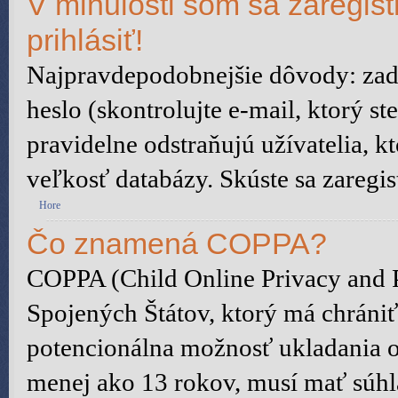
V minulosti som sa zaregis
prihlásiť!
Najpravdepodobnejšie dôvody: zada
heslo (skontrolujte e-mail, ktorý ste
pravidelne odstraňujú užívatelia, kt
veľkosť databázy. Skúste sa zaregis
Hore
Čo znamená COPPA?
COPPA (Child Online Privacy and P
Spojených Štátov, ktorý má chrániť
potencionálna možnosť ukladania o
menej ako 13 rokov, musí mať súhl