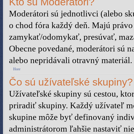
Kto sú Moderátori?
Moderátori sú jednotlivci (alebo sku
o chod fóra každý deň. Majú právo
zamykať/odomykať, presúvať, mazať 
Obecne povedané, moderátori sú na 
alebo nepridávali otravný materiál.
Hore
Čo sú užívateľské skupiny?
Užívateľské skupiny sú cestou, kt
priradiť skupiny. Každý užívateľ m
skupine môže byť definovaný indiv
administrátorom ľahšie nastaviť n