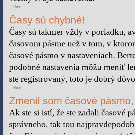
Hore
Časy sú chybné!
Časy sú takmer vždy v poriadku, av
časovom pásme než v tom, v ktorom 
časové pásmo v nastaveniach. Bert
podobné nastavenia môžu meniť len 
ste registrovaný, toto je dobrý dôvo
Hore
Zmenil som časové pásmo, a
Ak ste si istí, že ste zadali časové 
správneho, tak tou najpravdepodobn