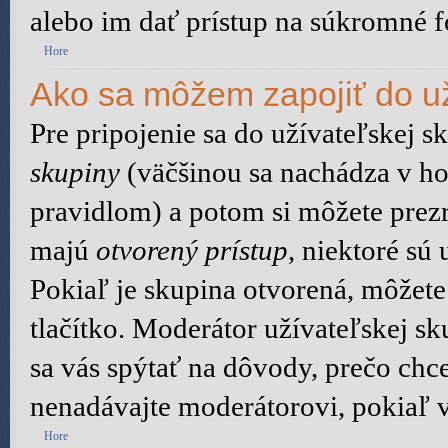
alebo im dať prístup na súkromné f
Hore
Ako sa môžem zapojiť do už
Pre pripojenie sa do užívateľskej s
skupiny
(väčšinou sa nachádza v hor
pravidlom) a potom si môžete prezr
majú
otvorený prístup
, niektoré sú
Pokiaľ je skupina otvorená, môžete
tlačítko. Moderátor užívateľskej s
sa vás spýtať na dôvody, prečo chce
nenadávajte moderátorovi, pokiaľ v
Hore