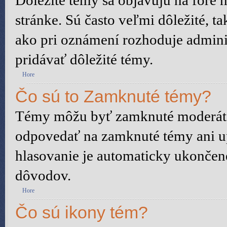
Dôležité témy sa objavujú na fóre
stránke. Sú často veľmi dôležité, ta
ako pri oznámení rozhoduje adminis
pridávať dôležité témy.
Hore
Čo sú to Zamknuté témy?
Témy môžu byť zamknuté moderáto
odpovedať na zamknuté témy ani u
hlasovanie je automaticky ukonče
dôvodov.
Hore
Čo sú ikony tém?