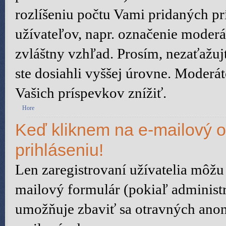
rozlíšeniu počtu Vami pridaných prí
užívateľov, napr. označenie moder
zvláštny vzhľad. Prosím, nezaťažu
ste dosiahli vyššej úrovne. Moderá
Vašich príspevkov znížiť.
Hore
Keď kliknem na e-mailový o
prihláseniu!
Len zaregistrovaní užívatelia môžu
mailový formulár (pokiaľ administr
umožňuje zbaviť sa otravných anon