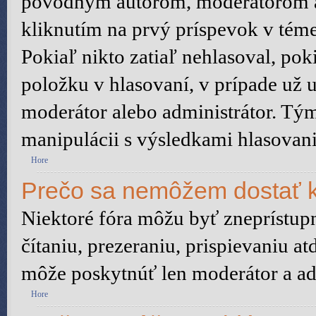
pôvodným autorom, moderátorom a
kliknutím na prvý príspevok v téme
Pokiaľ nikto zatiaľ nehlasoval, po
položku v hlasovaní, v prípade už 
moderátor alebo administrátor. Tý
manipulácii s výsledkami hlasovani
Hore
Prečo sa nemôžem dostať k
Niektoré fóra môžu byť zneprístu
čítaniu, prezeraniu, prispievaniu at
môže poskytnúť len moderátor a adm
Hore