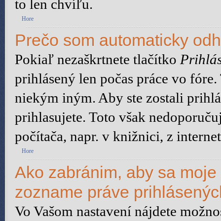
to len chvíľu.
Hore
Prečo som automaticky od
Pokiaľ nezaškrtnete tlačítko
Prihlás
prihlásený len počas práce vo fóre
niekým iným. Aby ste zostali prihlá
prihlasujete. Toto však nedoporuču
počítača, napr. v knižnici, z interne
Hore
Ako zabránim, aby sa moje 
zozname práve prihlásený
Vo Vašom nastavení nájdete možn