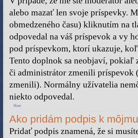
V prípade, že nie ste moderátor al
alebo mazať len svoje príspevky. M
obmedzeného času) kliknutím na tl
odpovedal na váš príspevok a vy h
pod príspevkom, ktorí ukazuje, koľ
Tento doplnok sa neobjaví, pokiaľ 
či administrátor zmenili príspevok
zmenili). Normálny užívatelia nem
niekto odpovedal.
Hore
Ako pridám podpis k môjmu
Pridať podpis znamená, že si musíte