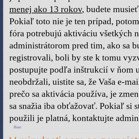
menej ako 13 rokov
, budete musieť
Pokiaľ toto nie je ten prípad, poto
fóra potrebujú aktiváciu všetkých n
administrátorom pred tim, ako sa b
registrovali, boli by ste k tomu vy
postupujte podľa inštrukcií v ňom 
neobdržali, uistite sa, že Vaša e-m
prečo sa aktivácia používa, je zm
sa snažia iba obťažovať. Pokiaľ si st
použili je platná, kontaktujte admini
Hore