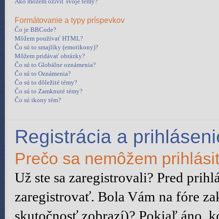
Ako môžem oživiť svoje témy?
Formátovanie a typy príspevkov
Čo je BBCode?
Môžem používať HTML?
Čo sú to smajlíky (emotikony)?
Môžem pridávať obrázky?
Čo sú to Globálne oznámenia?
Čo sú to Oznámenia?
Čo sú to dôležité témy?
Čo sú to Zamknuté témy?
Čo sú ikony tém?
Registrácia a prihláseni
Prečo sa nemôžem prihlási
Už ste sa zaregistrovali? Pred prih
zaregistrovať. Bola Vám na fóre za
skutočnosť zobrazí)? Pokiaľ áno, ko