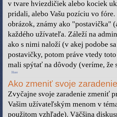
v tvare hviezdičiek alebo kociek u
pridali, alebo Vašu pozíciu vo fór
obrázok, známy ako "postavička" (a
každého užívateľa. Záleží na admini
ako s nimi naloží (v akej podobe s
postavičky, potom práve vtedy toto 
mali spýtať na dôvody (veríme, že s
Hore
Ako zmeniť svoje zaradeni
Zvyčajne svoje zaradenie zmeniť p
Vašim užívateľským menom v témach
použitom vzhľade). Väčšina diskus