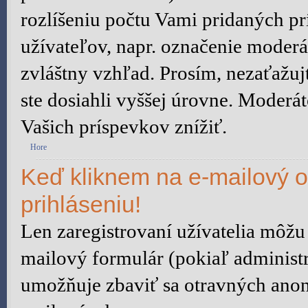
rozlíšeniu počtu Vami pridaných prí
užívateľov, napr. označenie moder
zvláštny vzhľad. Prosím, nezaťažu
ste dosiahli vyššej úrovne. Moderá
Vašich príspevkov znížiť.
Hore
Keď kliknem na e-mailový o
prihláseniu!
Len zaregistrovaní užívatelia môžu
mailový formulár (pokiaľ administr
umožňuje zbaviť sa otravných anon