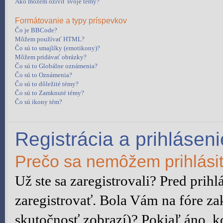
Ako môžem oživiť svoje témy?
Formátovanie a typy príspevkov
Čo je BBCode?
Môžem používať HTML?
Čo sú to smajlíky (emotikony)?
Môžem pridávať obrázky?
Čo sú to Globálne oznámenia?
Čo sú to Oznámenia?
Čo sú to dôležité témy?
Čo sú to Zamknuté témy?
Čo sú ikony tém?
Registrácia a prihláseni
Prečo sa nemôžem prihlási
Už ste sa zaregistrovali? Pred prih
zaregistrovať. Bola Vám na fóre za
skutočnosť zobrazí)? Pokiaľ áno, ko