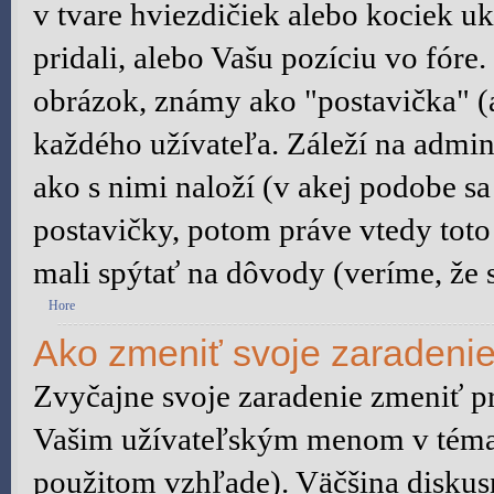
v tvare hviezdičiek alebo kociek u
pridali, alebo Vašu pozíciu vo fór
obrázok, známy ako "postavička" (a
každého užívateľa. Záleží na admini
ako s nimi naloží (v akej podobe s
postavičky, potom práve vtedy toto 
mali spýtať na dôvody (veríme, že s
Hore
Ako zmeniť svoje zaradeni
Zvyčajne svoje zaradenie zmeniť p
Vašim užívateľským menom v témach
použitom vzhľade). Väčšina diskus