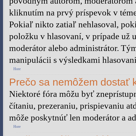
pôvodným autorom, moderátorom a
kliknutím na prvý príspevok v téme
Pokiaľ nikto zatiaľ nehlasoval, po
položku v hlasovaní, v prípade už 
moderátor alebo administrátor. Tý
manipulácii s výsledkami hlasovani
Hore
Prečo sa nemôžem dostať k
Niektoré fóra môžu byť zneprístu
čítaniu, prezeraniu, prispievaniu at
môže poskytnúť len moderátor a adm
Hore