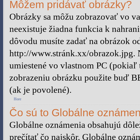
Môžem pridávať obrázky?
Obrázky sa môžu zobrazovať vo vaš
neexistuje žiadna funkcia k nahran
dôvodu musíte zadať na obrázok od
http://www.stránk.xx/obrazok.jpg.
umiestené vo vlastnom PC (pokiaľ to
zobrazeniu obrázku použite buď B
(ak je povolené).
Hore
Čo sú to Globálne oznámen
Globálne oznámenia obsahujú dôleži
prečítať čo najskôr. Globálne ozn