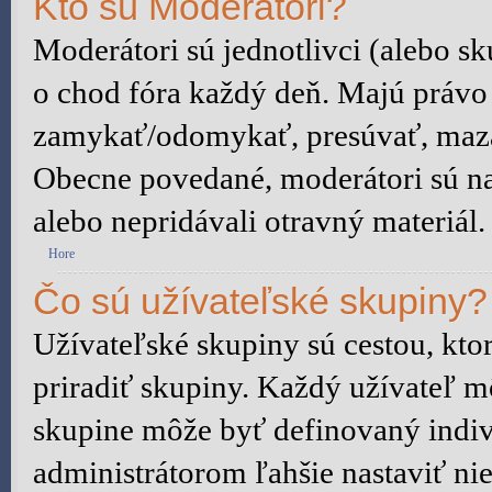
Kto sú Moderátori?
Moderátori sú jednotlivci (alebo sku
o chod fóra každý deň. Majú právo
zamykať/odomykať, presúvať, mazať 
Obecne povedané, moderátori sú na 
alebo nepridávali otravný materiál.
Hore
Čo sú užívateľské skupiny?
Užívateľské skupiny sú cestou, kt
priradiť skupiny. Každý užívateľ m
skupine môže byť definovaný indiv
administrátorom ľahšie nastaviť n