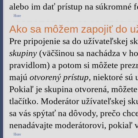
alebo im dať prístup na súkromné f
Hore
Ako sa môžem zapojiť do už
Pre pripojenie sa do užívateľskej s
skupiny
(väčšinou sa nachádza v hor
pravidlom) a potom si môžete prezr
majú
otvorený prístup
, niektoré sú
Pokiaľ je skupina otvorená, môžete
tlačítko. Moderátor užívateľskej s
sa vás spýtať na dôvody, prečo chce
nenadávajte moderátorovi, pokiaľ v
Hore