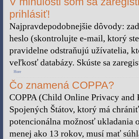
V minulosti som sa zaregis
prihlásiť!
Najpravdepodobnejšie dôvody: zada
heslo (skontrolujte e-mail, ktorý ste
pravidelne odstraňujú užívatelia, kt
veľkosť databázy. Skúste sa zaregis
Hore
Čo znamená COPPA?
COPPA (Child Online Privacy and P
Spojených Štátov, ktorý má chrániť
potencionálna možnosť ukladania o
menej ako 13 rokov, musí mať súhl