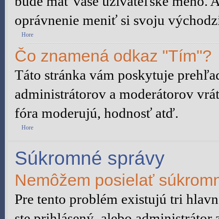
bude mať vaše užívateľské meno. A
oprávnenie meniť si svoju východzi
Hore
Čo znamená odkaz "Tím"?
Táto stránka vám poskytuje prehľad
administrátorov a moderátorov vrát
fóra moderujú, hodnosť atď.
Hore
Súkromné správy
Nemôžem posielať súkromn
Pre tento problém existujú tri hlav
ste prihlásený, alebo administrátor