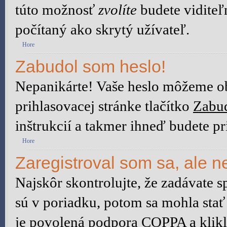
túto možnosť
zvolíte
budete viditeľ
počítaný ako skrytý užívateľ.
Hore
Zabudol som heslo!
Nepanikárte! Vaše heslo môžeme ob
prihlasovacej stránke tlačítko
Zabud
inštrukcií a takmer ihneď budete pr
Hore
Zaregistroval som sa, ale n
Najskôr skontrolujte, že zadávate 
sú v poriadku, potom sa mohla stať
je povolená podpora COPPA a klikli 