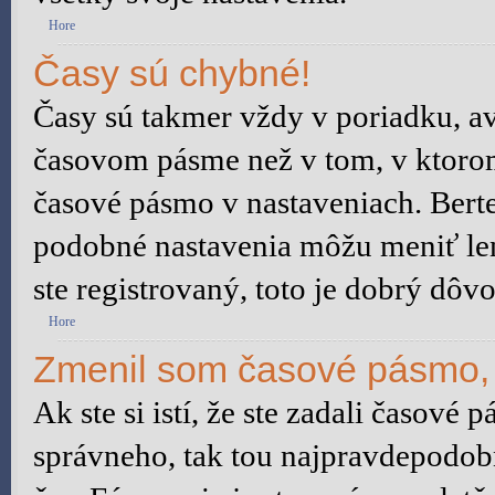
Hore
Časy sú chybné!
Časy sú takmer vždy v poriadku, av
časovom pásme než v tom, v ktorom 
časové pásmo v nastaveniach. Bert
podobné nastavenia môžu meniť len 
ste registrovaný, toto je dobrý dôvo
Hore
Zmenil som časové pásmo, a
Ak ste si istí, že ste zadali časové 
správneho, tak tou najpravdepodobn