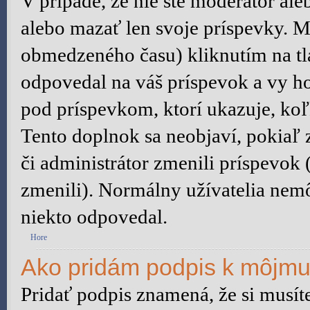
V prípade, že nie ste moderátor al
alebo mazať len svoje príspevky. M
obmedzeného času) kliknutím na tl
odpovedal na váš príspevok a vy h
pod príspevkom, ktorí ukazuje, koľ
Tento doplnok sa neobjaví, pokiaľ 
či administrátor zmenili príspevok
zmenili). Normálny užívatelia nem
niekto odpovedal.
Hore
Ako pridám podpis k môjmu
Pridať podpis znamená, že si musíte