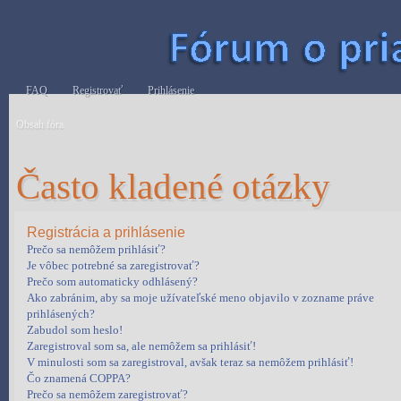
FAQ
Registrovať
Prihlásenie
Obsah fóra
Často kladené otázky
Registrácia a prihlásenie
Prečo sa nemôžem prihlásiť?
Je vôbec potrebné sa zaregistrovať?
Prečo som automaticky odhlásený?
Ako zabránim, aby sa moje užívateľské meno objavilo v zozname práve
prihlásených?
Zabudol som heslo!
Zaregistroval som sa, ale nemôžem sa prihlásiť!
V minulosti som sa zaregistroval, avšak teraz sa nemôžem prihlásiť!
Čo znamená COPPA?
Prečo sa nemôžem zaregistrovať?