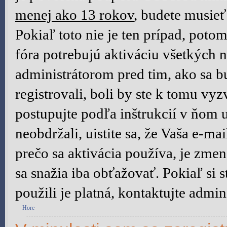
menej ako 13 rokov
, budete musieť
Pokiaľ toto nie je ten prípad, poto
fóra potrebujú aktiváciu všetkých n
administrátorom pred tim, ako sa b
registrovali, boli by ste k tomu vy
postupujte podľa inštrukcií v ňom 
neobdržali, uistite sa, že Vaša e-m
prečo sa aktivácia používa, je zm
sa snažia iba obťažovať. Pokiaľ si st
použili je platná, kontaktujte admini
Hore