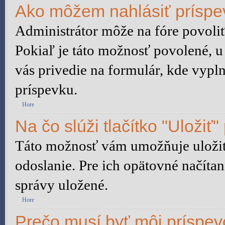
Ako môžem nahlásiť prísp
Administrátor môže na fóre povoliť
Pokiaľ je táto možnosť povolené, u
vás privedie na formulár, kde vypln
príspevku.
Hore
Na čo slúži tlačítko "Uložiť"
Táto možnosť vám umožňuje uložiť 
odoslanie. Pre ich opätovné načítan
správy uložené.
Hore
Prečo musí byť môj príspe