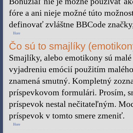
Bohužiaľ nie je možné používať 
fóre a ani nieje možné túto možnos
definovať zvláštne BBCode značky
Hore
Čo sú to smajlíky (emotikon
Smajlíky, alebo emotikony sú malé 
vyjadreniu emócií použitím malého 
znamená smutný. Kompletný zoznam
príspevkovom formulári. Prosím, sn
príspevok nestal nečitateľným. Mod
príspevok v tomto smere zmeniť.
Hore