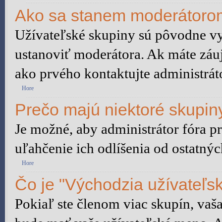
Ako sa stanem moderátorom
Užívateľské skupiny sú pôvodne vy
ustanoviť moderátora. Ak máte záu
ako prvého kontaktujte administrá
Hore
Prečo majú niektoré skupiny
Je možné, aby administrátor fóra pr
uľahčenie ich odlíšenia od ostatnýc
Hore
Čo je "Východzia užívateľs
Pokiaľ ste členom viac skupín, vaš