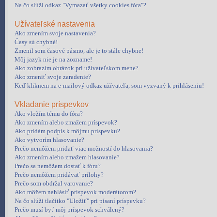
Na čo slúži odkaz "Vymazať všetky cookies fóra"?
Užívateľské nastavenia
Ako zmením svoje nastavenia?
Časy sú chybné!
Zmenil som časové pásmo, ale je to stále chybne!
Môj jazyk nie je na zozname!
Ako zobrazím obrázok pri užívateľskom mene?
Ako zmeniť svoje zaradenie?
Keď kliknem na e-mailový odkaz užívateľa, som vyzvaný k prihláseniu!
Vkladanie príspevkov
Ako vložím tému do fóra?
Ako zmením alebo zmažem príspevok?
Ako pridám podpis k môjmu príspevku?
Ako vytvorím hlasovanie?
Prečo nemôžem pridať viac možností do hlasovania?
Ako zmením alebo zmažem hlasovanie?
Prečo sa nemôžem dostať k fóru?
Prečo nemôžem pridávať prílohy?
Prečo som obdržal varovanie?
Ako môžem nahlásiť príspevok moderátorom?
Na čo slúži tlačítko "Uložiť" pri písaní príspevku?
Prečo musí byť môj príspevok schválený?