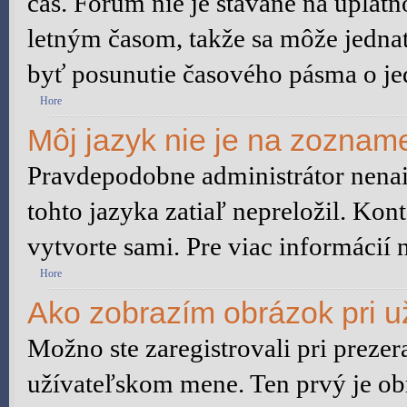
čas. Fórum nie je stavané na uplat
letným časom, takže sa môže jedna
byť posunutie časového pásma o je
Hore
Môj jazyk nie je na zoznam
Pravdepodobne administrátor nenain
tohto jazyka zatiaľ nepreložil. Kont
vytvorte sami. Pre viac informácií 
Hore
Ako zobrazím obrázok pri 
Možno ste zaregistrovali pri preze
užívateľskom mene. Ten prvý je ob