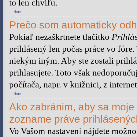
to len chvíľu.
Hore
Prečo som automaticky od
Pokiaľ nezaškrtnete tlačítko
Prihlás
prihlásený len počas práce vo fóre
niekým iným. Aby ste zostali prihlá
prihlasujete. Toto však nedoporuču
počítača, napr. v knižnici, z interne
Hore
Ako zabránim, aby sa moje 
zozname práve prihlásený
Vo Vašom nastavení nájdete možn