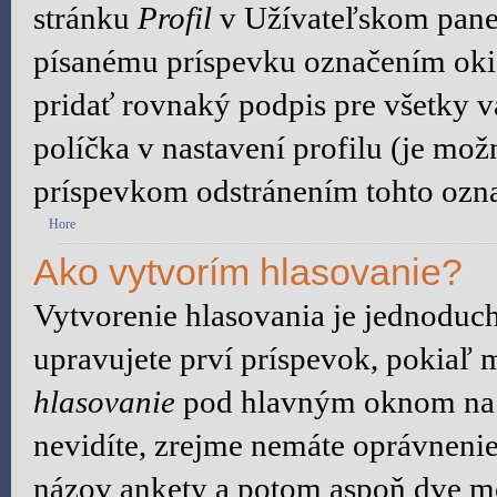
stránku
Profil
v Užívateľskom panel
písanému príspevku označením ok
pridať rovnaký podpis pre všetky 
políčka v nastavení profilu (je mo
príspevkom odstránením tohto ozna
Hore
Ako vytvorím hlasovanie?
Vytvorenie hlasovania je jednoduch
upravujete prví príspevok, pokiaľ m
hlasovanie
pod hlavným oknom na p
nevidíte, zrejme nemáte oprávnenie
názov ankety a potom aspoň dve mo