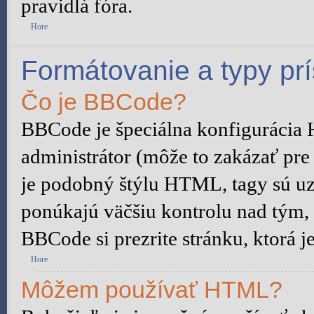
pravidlá fóra.
Hore
Formátovanie a typy pr
Čo je BBCode?
BBCode je špeciálna konfigurácia
administrátor (môže to zakázať pre
je podobný štýlu HTML, tagy sú uza
ponúkajú väčšiu kontrolu nad tým, č
BBCode si prezrite stránku, ktorá j
Hore
Môžem používať HTML?