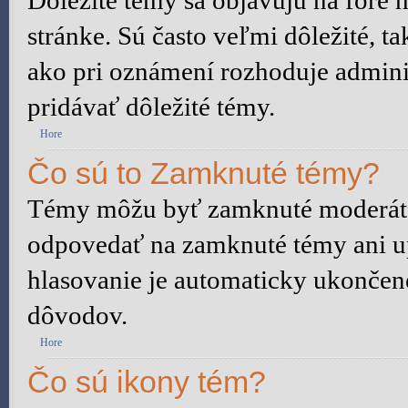
Dôležité témy sa objavujú na fóre
stránke. Sú často veľmi dôležité, ta
ako pri oznámení rozhoduje adminis
pridávať dôležité témy.
Hore
Čo sú to Zamknuté témy?
Témy môžu byť zamknuté moderáto
odpovedať na zamknuté témy ani u
hlasovanie je automaticky ukonče
dôvodov.
Hore
Čo sú ikony tém?