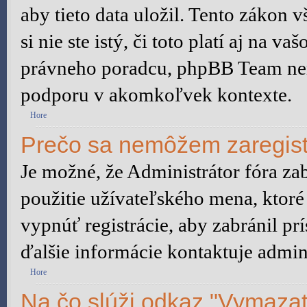
aby tieto data uložil. Tento zákon 
si nie ste istý, či toto platí aj na
právneho poradcu, phpBB Team ne
podporu v akomkoľvek kontexte.
Hore
Prečo sa nemôžem zaregist
Je možné, že Administrátor fóra za
použitie užívateľského mena, ktoré 
vypnúť registrácie, aby zabránil p
ďalšie informácie kontaktuje admini
Hore
Na čo slúži odkaz "Vymazať