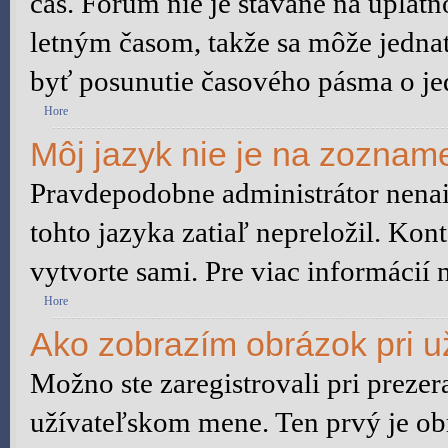
čas. Fórum nie je stavané na uplat
letným časom, takže sa môže jedna
byť posunutie časového pásma o je
Hore
Môj jazyk nie je na zoznam
Pravdepodobne administrátor nenain
tohto jazyka zatiaľ nepreložil. Kont
vytvorte sami. Pre viac informácií 
Hore
Ako zobrazím obrázok pri 
Možno ste zaregistrovali pri preze
užívateľskom mene. Ten prvý je ob