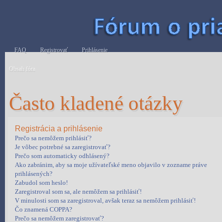
FAQ
Registrovať
Prihlásenie
Obsah fóra
Často kladené otázky
Registrácia a prihlásenie
Prečo sa nemôžem prihlásiť?
Je vôbec potrebné sa zaregistrovať?
Prečo som automaticky odhlásený?
Ako zabránim, aby sa moje užívateľské meno objavilo v zozname práve
prihlásených?
Zabudol som heslo!
Zaregistroval som sa, ale nemôžem sa prihlásiť!
V minulosti som sa zaregistroval, avšak teraz sa nemôžem prihlásiť!
Čo znamená COPPA?
Prečo sa nemôžem zaregistrovať?