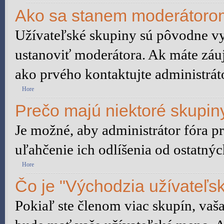
Ako sa stanem moderátorom
Užívateľské skupiny sú pôvodne vy
ustanoviť moderátora. Ak máte záu
ako prvého kontaktujte administrá
Hore
Prečo majú niektoré skupiny
Je možné, aby administrátor fóra pr
uľahčenie ich odlíšenia od ostatnýc
Hore
Čo je "Východzia užívateľs
Pokiaľ ste členom viac skupín, vaš