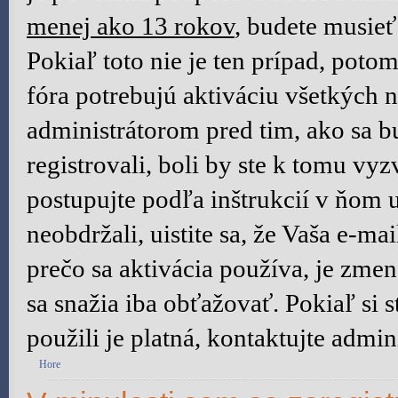
menej ako 13 rokov
, budete musieť
Pokiaľ toto nie je ten prípad, poto
fóra potrebujú aktiváciu všetkých n
administrátorom pred tim, ako sa b
registrovali, boli by ste k tomu vy
postupujte podľa inštrukcií v ňom 
neobdržali, uistite sa, že Vaša e-m
prečo sa aktivácia používa, je zm
sa snažia iba obťažovať. Pokiaľ si st
použili je platná, kontaktujte admini
Hore