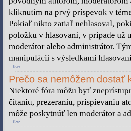
pôvodným autorom, moderátorom a
kliknutím na prvý príspevok v téme
Pokiaľ nikto zatiaľ nehlasoval, po
položku v hlasovaní, v prípade už 
moderátor alebo administrátor. Tý
manipulácii s výsledkami hlasovani
Hore
Prečo sa nemôžem dostať k
Niektoré fóra môžu byť zneprístu
čítaniu, prezeraniu, prispievaniu at
môže poskytnúť len moderátor a adm
Hore