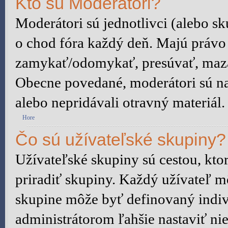
Kto sú Moderátori?
Moderátori sú jednotlivci (alebo sku
o chod fóra každý deň. Majú právo
zamykať/odomykať, presúvať, mazať 
Obecne povedané, moderátori sú na 
alebo nepridávali otravný materiál.
Hore
Čo sú užívateľské skupiny?
Užívateľské skupiny sú cestou, kt
priradiť skupiny. Každý užívateľ m
skupine môže byť definovaný indiv
administrátorom ľahšie nastaviť n