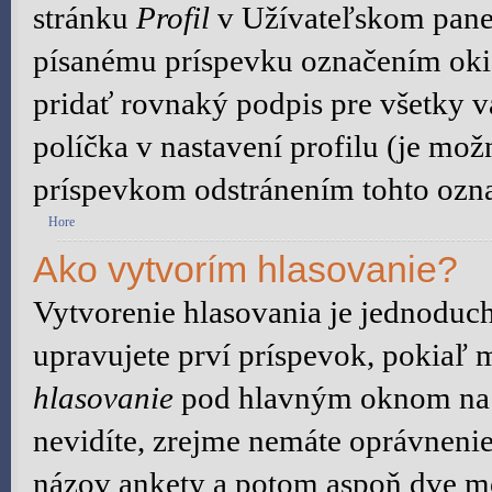
stránku
Profil
v Užívateľskom panel
písanému príspevku označením ok
pridať rovnaký podpis pre všetky 
políčka v nastavení profilu (je mo
príspevkom odstránením tohto ozna
Hore
Ako vytvorím hlasovanie?
Vytvorenie hlasovania je jednoduch
upravujete prví príspevok, pokiaľ m
hlasovanie
pod hlavným oknom na p
nevidíte, zrejme nemáte oprávnenie
názov ankety a potom aspoň dve mo