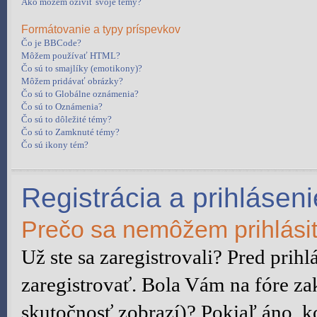
Ako môžem oživiť svoje témy?
Formátovanie a typy príspevkov
Čo je BBCode?
Môžem používať HTML?
Čo sú to smajlíky (emotikony)?
Môžem pridávať obrázky?
Čo sú to Globálne oznámenia?
Čo sú to Oznámenia?
Čo sú to dôležité témy?
Čo sú to Zamknuté témy?
Čo sú ikony tém?
Registrácia a prihláseni
Prečo sa nemôžem prihlási
Už ste sa zaregistrovali? Pred prih
zaregistrovať. Bola Vám na fóre za
skutočnosť zobrazí)? Pokiaľ áno, ko