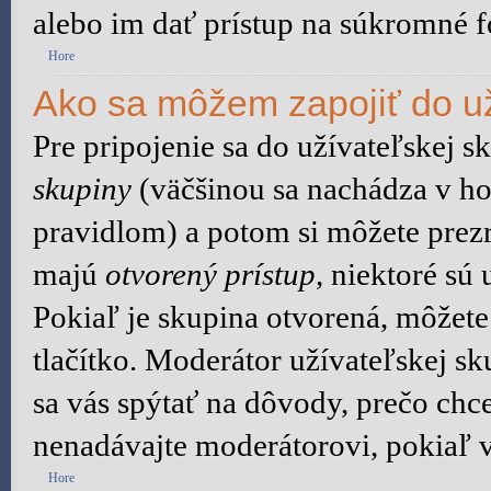
alebo im dať prístup na súkromné f
Hore
Ako sa môžem zapojiť do už
Pre pripojenie sa do užívateľskej s
skupiny
(väčšinou sa nachádza v hor
pravidlom) a potom si môžete prezr
majú
otvorený prístup
, niektoré sú
Pokiaľ je skupina otvorená, môžete
tlačítko. Moderátor užívateľskej s
sa vás spýtať na dôvody, prečo chce
nenadávajte moderátorovi, pokiaľ v
Hore