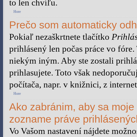
to len chvíľu.
Hore
Prečo som automaticky od
Pokiaľ nezaškrtnete tlačítko
Prihlás
prihlásený len počas práce vo fóre
niekým iným. Aby ste zostali prihlá
prihlasujete. Toto však nedoporuču
počítača, napr. v knižnici, z interne
Hore
Ako zabránim, aby sa moje 
zozname práve prihlásený
Vo Vašom nastavení nájdete možn