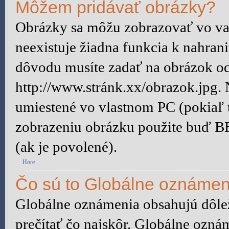
Môžem pridávať obrázky?
Obrázky sa môžu zobrazovať vo vaš
neexistuje žiadna funkcia k nahran
dôvodu musíte zadať na obrázok od
http://www.stránk.xx/obrazok.jpg.
umiestené vo vlastnom PC (pokiaľ to
zobrazeniu obrázku použite buď B
(ak je povolené).
Hore
Čo sú to Globálne oznámen
Globálne oznámenia obsahujú dôleži
prečítať čo najskôr. Globálne ozn