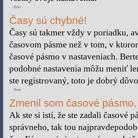
Hore
Časy sú chybné!
Časy sú takmer vždy v poriadku, av
časovom pásme než v tom, v ktorom 
časové pásmo v nastaveniach. Bert
podobné nastavenia môžu meniť len 
ste registrovaný, toto je dobrý dôvo
Hore
Zmenil som časové pásmo, a
Ak ste si istí, že ste zadali časové 
správneho, tak tou najpravdepodobn