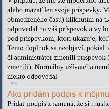
V prípade, že nie ste moderátor al
alebo mazať len svoje príspevky. M
obmedzeného času) kliknutím na tl
odpovedal na váš príspevok a vy h
pod príspevkom, ktorí ukazuje, koľ
Tento doplnok sa neobjaví, pokiaľ 
či administrátor zmenili príspevok
zmenili). Normálny užívatelia nem
niekto odpovedal.
Hore
Ako pridám podpis k môjmu
Pridať podpis znamená, že si musíte