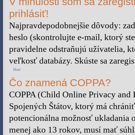
V minulosti som sa zaregis
prihlásiť!
Najpravdepodobnejšie dôvody: zada
heslo (skontrolujte e-mail, ktorý ste
pravidelne odstraňujú užívatelia, kt
veľkosť databázy. Skúste sa zaregis
Hore
Čo znamená COPPA?
COPPA (Child Online Privacy and P
Spojených Štátov, ktorý má chrániť
potencionálna možnosť ukladania o
menej ako 13 rokov, musí mať súhl