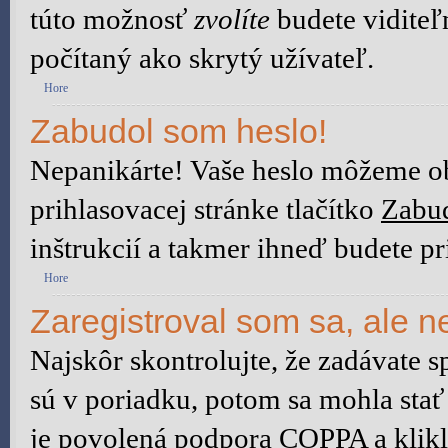
túto možnosť
zvolíte
budete viditeľ
počítaný ako skrytý užívateľ.
Hore
Zabudol som heslo!
Nepanikárte! Vaše heslo môžeme ob
prihlasovacej stránke tlačítko
Zabud
inštrukcií a takmer ihneď budete pr
Hore
Zaregistroval som sa, ale n
Najskôr skontrolujte, že zadávate 
sú v poriadku, potom sa mohla stať
je povolená podpora COPPA a klikli 