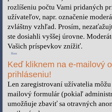
rozlíšeniu počtu Vami pridaných prí
užívateľov, napr. označenie moder
zvláštny vzhľad. Prosím, nezaťažu
ste dosiahli vyššej úrovne. Moderá
Vašich príspevkov znížiť.
Hore
Keď kliknem na e-mailový o
prihláseniu!
Len zaregistrovaní užívatelia môžu
mailový formulár (pokiaľ administr
umožňuje zbaviť sa otravných anon