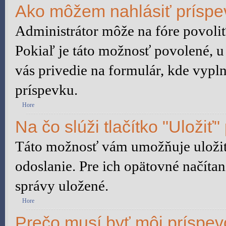
Ako môžem nahlásiť prísp
Administrátor môže na fóre povoliť
Pokiaľ je táto možnosť povolené, u
vás privedie na formulár, kde vypln
príspevku.
Hore
Na čo slúži tlačítko "Uložiť"
Táto možnosť vám umožňuje uložiť 
odoslanie. Pre ich opätovné načítan
správy uložené.
Hore
Prečo musí byť môj príspe