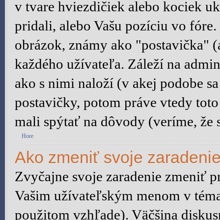
v tvare hviezdičiek alebo kociek u
pridali, alebo Vašu pozíciu vo fór
obrázok, známy ako "postavička" (a
každého užívateľa. Záleží na admini
ako s nimi naloží (v akej podobe s
postavičky, potom práve vtedy toto 
mali spýtať na dôvody (veríme, že s
Hore
Ako zmeniť svoje zaradeni
Zvyčajne svoje zaradenie zmeniť p
Vašim užívateľským menom v témach
použitom vzhľade). Väčšina diskus