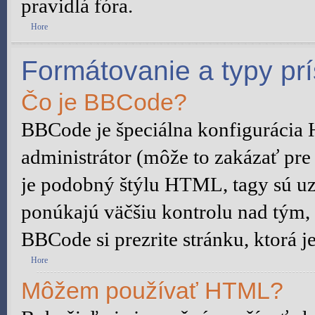
pravidlá fóra.
Hore
Formátovanie a typy pr
Čo je BBCode?
BBCode je špeciálna konfigurácia
administrátor (môže to zakázať pre
je podobný štýlu HTML, tagy sú uza
ponúkajú väčšiu kontrolu nad tým, č
BBCode si prezrite stránku, ktorá j
Hore
Môžem používať HTML?