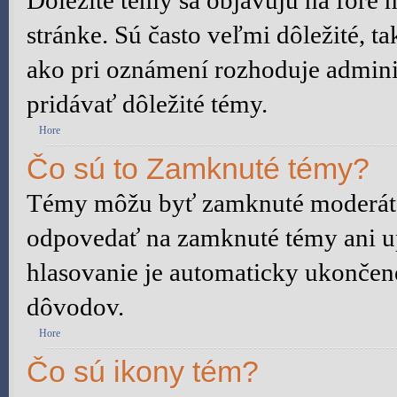
Dôležité témy sa objavujú na fóre
stránke. Sú často veľmi dôležité, ta
ako pri oznámení rozhoduje adminis
pridávať dôležité témy.
Hore
Čo sú to Zamknuté témy?
Témy môžu byť zamknuté moderáto
odpovedať na zamknuté témy ani u
hlasovanie je automaticky ukonče
dôvodov.
Hore
Čo sú ikony tém?