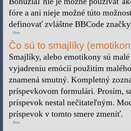
Bohužiaľ nie je možné používať 
fóre a ani nieje možné túto možnos
definovať zvláštne BBCode značky
Hore
Čo sú to smajlíky (emotikon
Smajlíky, alebo emotikony sú malé 
vyjadreniu emócií použitím malého 
znamená smutný. Kompletný zoznam
príspevkovom formulári. Prosím, sn
príspevok nestal nečitateľným. Mod
príspevok v tomto smere zmeniť.
Hore