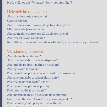
Na čo slúži odkaz "Vymazať všetky cookies fóra"?
Užívateľské nastavenia
Ako zmením svoje nastavenia?
Časy sú chybné!
Zmenil som časové pásmo, ale je to stále chybne!
Môj jazyk nie je na zozname!
Ako zobrazím obrázok pri užívateľskom mene?
Ako zmeniť svoje zaradenie?
Keď kliknem na e-mailový odkaz užívateľa, som vyzvaný k prihláseniu!
Vkladanie príspevkov
Ako vložím tému do fóra?
Ako zmením alebo zmažem príspevok?
Ako pridám podpis k môjmu príspevku?
Ako vytvorím hlasovanie?
Prečo nemôžem pridať viac možností do hlasovania?
Ako zmením alebo zmažem hlasovanie?
Prečo sa nemôžem dostať k fóru?
Prečo nemôžem pridávať prílohy?
Prečo som obdržal varovanie?
Ako môžem nahlásiť príspevok moderátorom?
Na čo slúži tlačítko "Uložiť" pri písaní príspevku?
Prečo musí byť môj príspevok schválený?