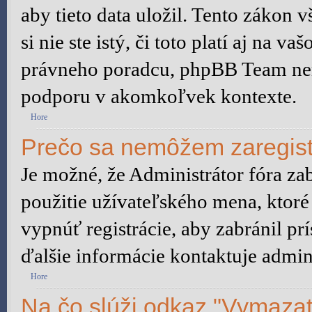
aby tieto data uložil. Tento zákon 
si nie ste istý, či toto platí aj na
právneho poradcu, phpBB Team ne
podporu v akomkoľvek kontexte.
Hore
Prečo sa nemôžem zaregist
Je možné, že Administrátor fóra za
použitie užívateľského mena, ktoré 
vypnúť registrácie, aby zabránil p
ďalšie informácie kontaktuje admini
Hore
Na čo slúži odkaz "Vymazať