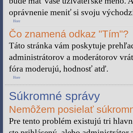
bude mať vaše užívateľské meno. A
oprávnenie meniť si svoju východzi
Hore
Čo znamená odkaz "Tím"?
Táto stránka vám poskytuje prehľad
administrátorov a moderátorov vrát
fóra moderujú, hodnosť atď.
Hore
Súkromné správy
Nemôžem posielať súkromn
Pre tento problém existujú tri hlav
ste prihlásený, alebo administrátor