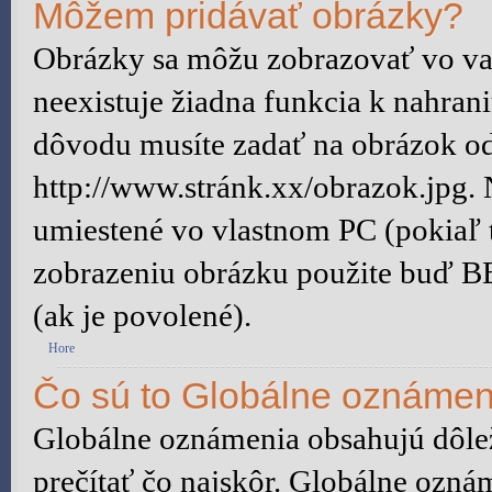
Môžem pridávať obrázky?
Obrázky sa môžu zobrazovať vo vaš
neexistuje žiadna funkcia k nahran
dôvodu musíte zadať na obrázok od
http://www.stránk.xx/obrazok.jpg.
umiestené vo vlastnom PC (pokiaľ to
zobrazeniu obrázku použite buď B
(ak je povolené).
Hore
Čo sú to Globálne oznámen
Globálne oznámenia obsahujú dôleži
prečítať čo najskôr. Globálne ozn