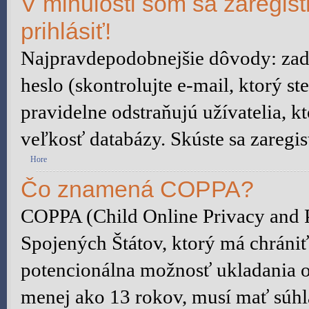
V minulosti som sa zaregis
prihlásiť!
Najpravdepodobnejšie dôvody: zada
heslo (skontrolujte e-mail, ktorý ste
pravidelne odstraňujú užívatelia, kt
veľkosť databázy. Skúste sa zaregis
Hore
Čo znamená COPPA?
COPPA (Child Online Privacy and P
Spojených Štátov, ktorý má chrániť
potencionálna možnosť ukladania o
menej ako 13 rokov, musí mať súhl