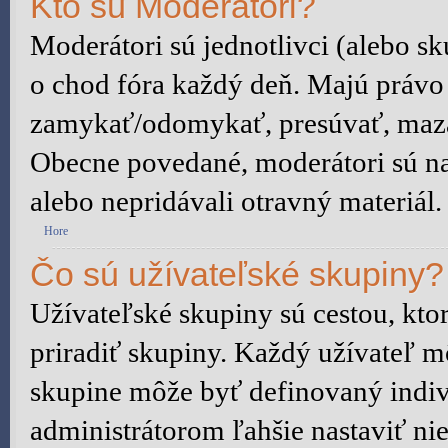
Kto sú Moderátori?
Moderátori sú jednotlivci (alebo sku
o chod fóra každý deň. Majú právo
zamykať/odomykať, presúvať, mazať 
Obecne povedané, moderátori sú na 
alebo nepridávali otravný materiál.
Hore
Čo sú užívateľské skupiny?
Užívateľské skupiny sú cestou, kt
priradiť skupiny. Každý užívateľ m
skupine môže byť definovaný indiv
administrátorom ľahšie nastaviť n