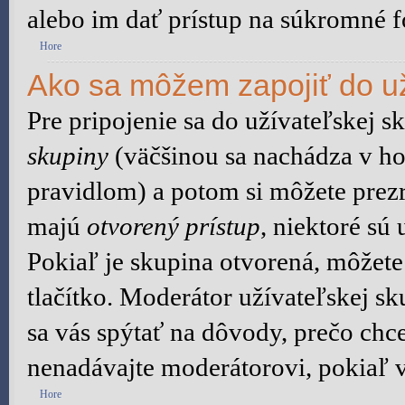
alebo im dať prístup na súkromné f
Hore
Ako sa môžem zapojiť do už
Pre pripojenie sa do užívateľskej s
skupiny
(väčšinou sa nachádza v hor
pravidlom) a potom si môžete prezr
majú
otvorený prístup
, niektoré sú
Pokiaľ je skupina otvorená, môžete
tlačítko. Moderátor užívateľskej s
sa vás spýtať na dôvody, prečo chce
nenadávajte moderátorovi, pokiaľ v
Hore