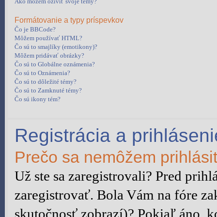
Ako môžem oživiť svoje témy?
Formátovanie a typy príspevkov
Čo je BBCode?
Môžem používať HTML?
Čo sú to smajlíky (emotikony)?
Môžem pridávať obrázky?
Čo sú to Globálne oznámenia?
Čo sú to Oznámenia?
Čo sú to dôležité témy?
Čo sú to Zamknuté témy?
Čo sú ikony tém?
Registrácia a prihláseni
Prečo sa nemôžem prihlási
Už ste sa zaregistrovali? Pred prih
zaregistrovať. Bola Vám na fóre za
skutočnosť zobrazí)? Pokiaľ áno, ko