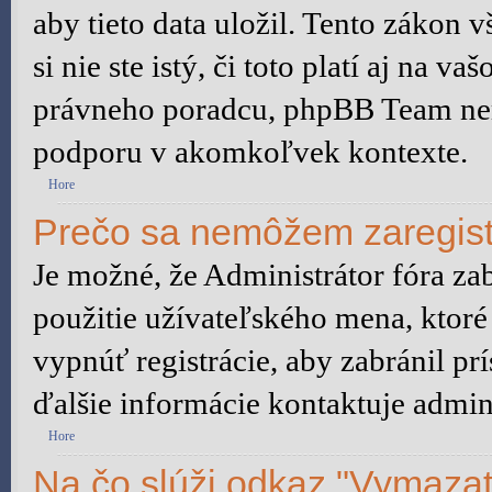
aby tieto data uložil. Tento zákon 
si nie ste istý, či toto platí aj na
právneho poradcu, phpBB Team ne
podporu v akomkoľvek kontexte.
Hore
Prečo sa nemôžem zaregist
Je možné, že Administrátor fóra za
použitie užívateľského mena, ktoré 
vypnúť registrácie, aby zabránil p
ďalšie informácie kontaktuje admini
Hore
Na čo slúži odkaz "Vymazať