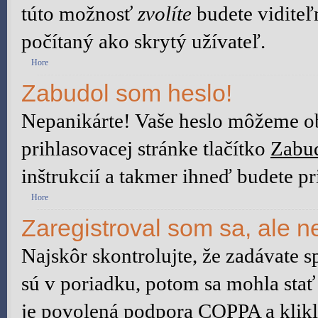
túto možnosť
zvolíte
budete viditeľ
počítaný ako skrytý užívateľ.
Hore
Zabudol som heslo!
Nepanikárte! Vaše heslo môžeme ob
prihlasovacej stránke tlačítko
Zabud
inštrukcií a takmer ihneď budete pr
Hore
Zaregistroval som sa, ale n
Najskôr skontrolujte, že zadávate 
sú v poriadku, potom sa mohla stať
je povolená podpora COPPA a klikli 