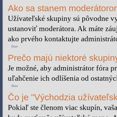
Ako sa stanem moderátorom
Užívateľské skupiny sú pôvodne vy
ustanoviť moderátora. Ak máte záu
ako prvého kontaktujte administrá
Hore
Prečo majú niektoré skupiny
Je možné, aby administrátor fóra pr
uľahčenie ich odlíšenia od ostatnýc
Hore
Čo je "Východzia užívateľs
Pokiaľ ste členom viac skupín, vaš