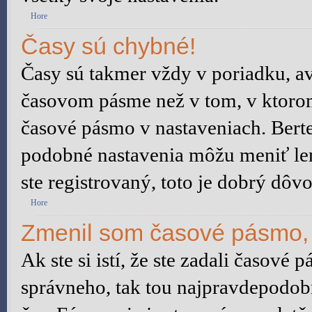
Hore
Časy sú chybné!
Časy sú takmer vždy v poriadku, av
časovom pásme než v tom, v ktorom 
časové pásmo v nastaveniach. Bert
podobné nastavenia môžu meniť len 
ste registrovaný, toto je dobrý dôvo
Hore
Zmenil som časové pásmo, a
Ak ste si istí, že ste zadali časové 
správneho, tak tou najpravdepodobn