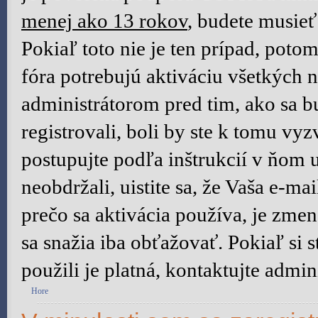
menej ako 13 rokov
, budete musieť
Pokiaľ toto nie je ten prípad, poto
fóra potrebujú aktiváciu všetkých n
administrátorom pred tim, ako sa b
registrovali, boli by ste k tomu vy
postupujte podľa inštrukcií v ňom 
neobdržali, uistite sa, že Vaša e-m
prečo sa aktivácia používa, je zm
sa snažia iba obťažovať. Pokiaľ si st
použili je platná, kontaktujte admini
Hore