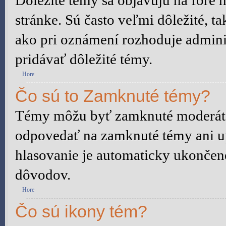
Dôležité témy sa objavujú na fóre
stránke. Sú často veľmi dôležité, ta
ako pri oznámení rozhoduje adminis
pridávať dôležité témy.
Hore
Čo sú to Zamknuté témy?
Témy môžu byť zamknuté moderáto
odpovedať na zamknuté témy ani u
hlasovanie je automaticky ukonče
dôvodov.
Hore
Čo sú ikony tém?