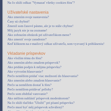
Na čo slúži odkaz "Vymazať všetky cookies fóra"?
Užívateľské nastavenia
Ako zmením svoje nastavenia?
Časy sú chybné!
Zmenil som časové pásmo, ale je to stále chybne!
Môj jazyk nie je na zozname!
Ako zobrazím obrázok pri užívateľskom mene?
Ako zmeniť svoje zaradenie?
Keď kliknem na e-mailový odkaz užívateľa, som vyzvaný k prihláseniu!
Vkladanie príspevkov
Ako vložím tému do fóra?
Ako zmením alebo zmažem príspevok?
Ako pridám podpis k môjmu príspevku?
Ako vytvorím hlasovanie?
Prečo nemôžem pridať viac možností do hlasovania?
Ako zmením alebo zmažem hlasovanie?
Prečo sa nemôžem dostať k fóru?
Prečo nemôžem pridávať prílohy?
Prečo som obdržal varovanie?
Ako môžem nahlásiť príspevok moderátorom?
Na čo slúži tlačítko "Uložiť" pri písaní príspevku?
Prečo musí byť môj príspevok schválený?