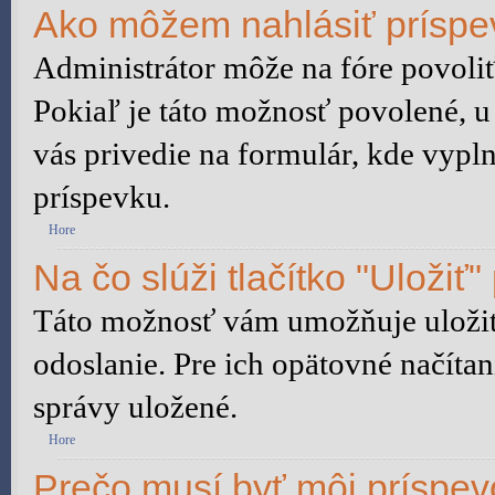
Ako môžem nahlásiť prísp
Administrátor môže na fóre povoliť
Pokiaľ je táto možnosť povolené, u
vás privedie na formulár, kde vypln
príspevku.
Hore
Na čo slúži tlačítko "Uložiť"
Táto možnosť vám umožňuje uložiť 
odoslanie. Pre ich opätovné načítan
správy uložené.
Hore
Prečo musí byť môj príspe