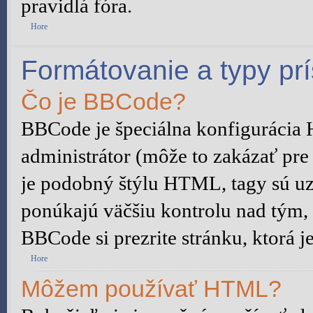
pravidlá fóra.
Hore
Formátovanie a typy pr
Čo je BBCode?
BBCode je špeciálna konfigurácia
administrátor (môže to zakázať pre
je podobný štýlu HTML, tagy sú uza
ponúkajú väčšiu kontrolu nad tým, č
BBCode si prezrite stránku, ktorá j
Hore
Môžem používať HTML?