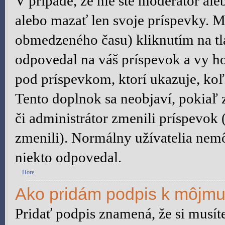
V prípade, že nie ste moderátor al
alebo mazať len svoje príspevky. M
obmedzeného času) kliknutím na tl
odpovedal na váš príspevok a vy h
pod príspevkom, ktorí ukazuje, koľ
Tento doplnok sa neobjaví, pokiaľ 
či administrátor zmenili príspevok
zmenili). Normálny užívatelia nem
niekto odpovedal.
Hore
Ako pridám podpis k môjmu
Pridať podpis znamená, že si musíte