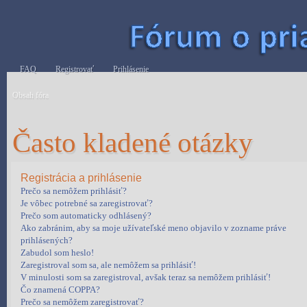
FAQ
Registrovať
Prihlásenie
Obsah fóra
Často kladené otázky
Registrácia a prihlásenie
Prečo sa nemôžem prihlásiť?
Je vôbec potrebné sa zaregistrovať?
Prečo som automaticky odhlásený?
Ako zabránim, aby sa moje užívateľské meno objavilo v zozname práve
prihlásených?
Zabudol som heslo!
Zaregistroval som sa, ale nemôžem sa prihlásiť!
V minulosti som sa zaregistroval, avšak teraz sa nemôžem prihlásiť!
Čo znamená COPPA?
Prečo sa nemôžem zaregistrovať?