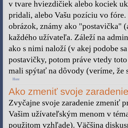
v tvare hviezdičiek alebo kociek u
pridali, alebo Vašu pozíciu vo fór
obrázok, známy ako "postavička" (a
každého užívateľa. Záleží na admini
ako s nimi naloží (v akej podobe s
postavičky, potom práve vtedy toto 
mali spýtať na dôvody (veríme, že s
Hore
Ako zmeniť svoje zaradeni
Zvyčajne svoje zaradenie zmeniť p
Vašim užívateľským menom v témach
použitom vzhľade). Väčšina diskus