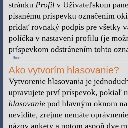
stránku
Profil
v Užívateľskom panel
písanému príspevku označením ok
pridať rovnaký podpis pre všetky 
políčka v nastavení profilu (je mo
príspevkom odstránením tohto ozna
Hore
Ako vytvorím hlasovanie?
Vytvorenie hlasovania je jednoduch
upravujete prví príspevok, pokiaľ m
hlasovanie
pod hlavným oknom na p
nevidíte, zrejme nemáte oprávnenie
názov ankety a potom aspoň dve mo