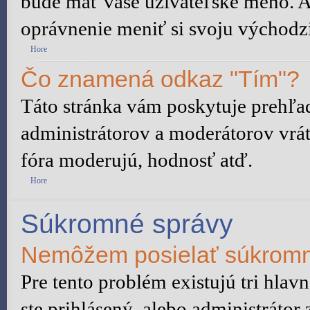
bude mať vaše užívateľské meno. A
oprávnenie meniť si svoju východzi
Hore
Čo znamená odkaz "Tím"?
Táto stránka vám poskytuje prehľad
administrátorov a moderátorov vrát
fóra moderujú, hodnosť atď.
Hore
Súkromné správy
Nemôžem posielať súkromn
Pre tento problém existujú tri hlav
ste prihlásený, alebo administrátor