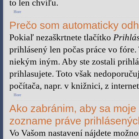
to len chvíľu.
Hore
Prečo som automaticky od
Pokiaľ nezaškrtnete tlačítko
Prihlás
prihlásený len počas práce vo fóre
niekým iným. Aby ste zostali prihlá
prihlasujete. Toto však nedoporuču
počítača, napr. v knižnici, z interne
Hore
Ako zabránim, aby sa moje 
zozname práve prihlásený
Vo Vašom nastavení nájdete možn