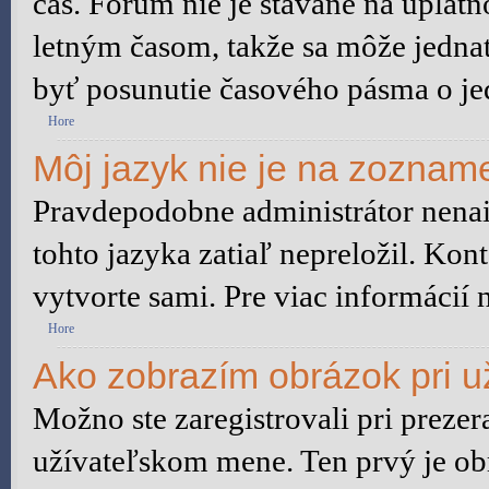
čas. Fórum nie je stavané na uplat
letným časom, takže sa môže jedna
byť posunutie časového pásma o je
Hore
Môj jazyk nie je na zoznam
Pravdepodobne administrátor nenain
tohto jazyka zatiaľ nepreložil. Kont
vytvorte sami. Pre viac informácií 
Hore
Ako zobrazím obrázok pri 
Možno ste zaregistrovali pri preze
užívateľskom mene. Ten prvý je ob