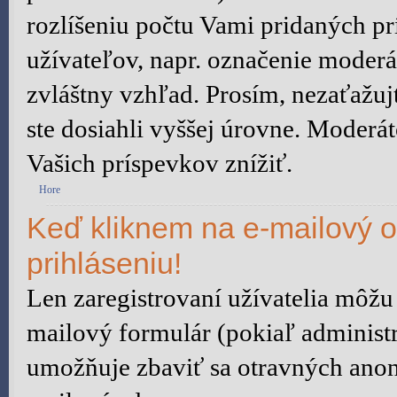
rozlíšeniu počtu Vami pridaných prí
užívateľov, napr. označenie moder
zvláštny vzhľad. Prosím, nezaťažu
ste dosiahli vyššej úrovne. Moderá
Vašich príspevkov znížiť.
Hore
Keď kliknem na e-mailový o
prihláseniu!
Len zaregistrovaní užívatelia môžu
mailový formulár (pokiaľ administr
umožňuje zbaviť sa otravných anon