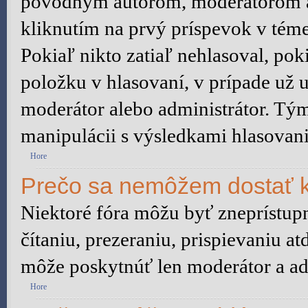
pôvodným autorom, moderátorom a
kliknutím na prvý príspevok v téme
Pokiaľ nikto zatiaľ nehlasoval, po
položku v hlasovaní, v prípade už 
moderátor alebo administrátor. Tý
manipulácii s výsledkami hlasovani
Hore
Prečo sa nemôžem dostať k
Niektoré fóra môžu byť zneprístu
čítaniu, prezeraniu, prispievaniu at
môže poskytnúť len moderátor a adm
Hore