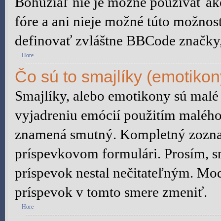
Bohužiaľ nie je možné používať 
fóre a ani nieje možné túto možnos
definovať zvláštne BBCode značky
Hore
Čo sú to smajlíky (emotikon
Smajlíky, alebo emotikony sú malé 
vyjadreniu emócií použitím malého 
znamená smutný. Kompletný zoznam
príspevkovom formulári. Prosím, sn
príspevok nestal nečitateľným. Mod
príspevok v tomto smere zmeniť.
Hore